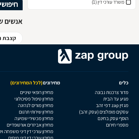
משרד עורכי דין (1)
חיפושי
אנשים שח
קצבת ני
כלים
מחירונים
(לכל המחירונים)
מדור צרכנות נבונה
מחירון רופאי שיניים
מגיע עד הבית
מחירון טיפול פסיכולוגי
מגזין zap דפי זהב
מחירון מורים לנהיגה
עסקים מומלצים (עסק זהב)
מחירון שירותי תרגום
הוסף עסק בחינם
מחירון מכשירי שמיעה
מספרי חירום
מחירון אביזרים אורטופדיים
מחירון עורכי דין דיני משפחה וי
מחירון עורכי דין דיני מיסים