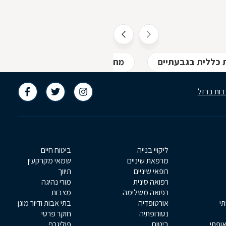
 כללית בגבעתיים
מחלת מקצוע בגבעתיים
ח
בות ברזל
ליקויי בנייה
ביטוח חיים
מרפאת שיניים
שמאי מקרקעין
רופאי שיניים
תיווך
רפואה סינית
מורי נהיגה
רפואה משלימה
מצבות
תי
אורטופדיה
בתי אבות ודיור מוגן
נטורופתיה
חוקר פרטי
אופתי
ביטוח
פוליגרף