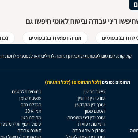
ם
מספר שאלות ותשובות
חשובות בנושא חם זה:
יפשו דיני עבודה וביטוח לאומי חיפשו גם
ידות בגבעתיים
ועדה רפואית בגבעתיים
נכות
קול קורא לפרסום לעמותות שתכליתן תרומה לחיילים ו/או לנפגעי מלחמת חר
תחומים נפוצים
(לכל התחומים)
(לכל התגיות)
גישור גירושין
ניתוחים פלסטיים
עורכי דין גירושין
שאיבת שומן
עורך דין מקרקעין
הגדלת חזה
הסכם ממון
תמ"א 38
עורכי דין דיני משפחה
מתיחת בטן
רשלנות רפואית
טיפול וייעוץ זוגי / משפח
רושה
אובדן כושר עבודה
תאונת עבודה
עורך דין הוצאה לפועל
הומאופתיה / טיפול הומ