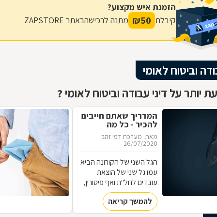
הזמנת איש מקצוע?
₪
50
קיבלת
מתנה לרכישה
באתר ZAPSTORE
ודה וביטוח לאומי
ת יותר על דיני עבודה וביטוח לאומי ?
המדריך שאתם חייבים
להכיר - כל מה
שחשוב לדעת על
מאת: מערכת דפי זהב
זכויות עובדים בגל
26/07/2020
הקורונה השני
הגל השני של הקורונה הביא
עמו גל שני של הוצאת
עובדים לחל"ת ואף פיטורין,
סימני שאלה רבים עולים
להמשך קריאה
בנוגע לזכויות עובדים
בתקופה זו. ריכזנו עבורכם