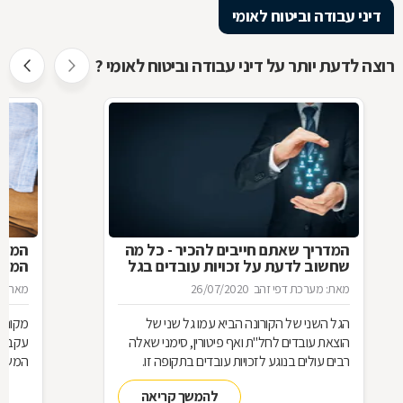
דיני עבודה וביטוח לאומי
רוצה לדעת יותר על דיני עבודה וביטוח לאומי ?
המדריך שאתם חייבים להכיר - כל מה
המעס
שחשוב לדעת על זכויות עובדים בגל
המדר
הקורונה השני
מאת: מערכת דפי זהב
26/07/2020
מאת: מ
הגל השני של הקורונה הביא עמו גל שני של
מקום 
הוצאת עובדים לחל"ת ואף פיטורין, סימני שאלה
עקב הת
רבים עולים בנוגע לזכויות עובדים בתקופה זו.
המשכו
ריכזנו עבורכם מספר שאלות ותשובות חשובות
מהביט
להמשך קריאה
בנושא חם זה: