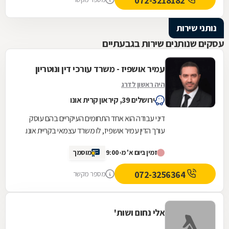
072-3218182
נותני שירות
עסקים שנותנים שירות בגבעתיים
עמיר אושפיז - משרד עורכי דין ונוטריון
היה ראשון לדרג
ירושלים 39, קיראון קרית אונו
דיני עבודה הוא אחד התחומים העיקריים בהם עוסק
עורך הדין עמיר אושפיז, לו משרד עצמאי בקריית אונו.
המשרד מתמחה בנושאים דוגמת זכויות עובדים...
זמין ביום א' מ-9:00
מוסמך
072-3256364
מספר מקשר
אלי נחום ושות'