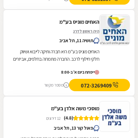
האחים מוניס בע"מ
היה ראשון לדרג
תושיה 11, תל אביב
האחים מוניס בע"מ היא חברה ותיקה לייבוא ושיווק
חלקי חילוף לרכב. החברה מתמחה בחלפים, אביזרים
משלימים ומוצרי חשמל לרכב מאז 1985, ומביאה
ייפתח ביום א' ב-8:00
אליכם...
072-3269409
מספר מקשר
מוסכי משה אלדן בע"מ
(4.8)
12 דירוגים
פאול קור 13, תל אביב