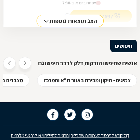
ייפתח ביום א' ב-7:30
072-2597697
מספר מקשר
הצג תוצאות נוספות
חיפושים
אנשים שחיפשו הזרקות דלק לרכב חיפשו גם
צמיגים - תיקון ומכירה באזור ת"א והמרכז
מצברים באז
קול קורא לפרסום לעמותות שתכליתן תרומה לחיילים ו/או לנפגעי מלחמת