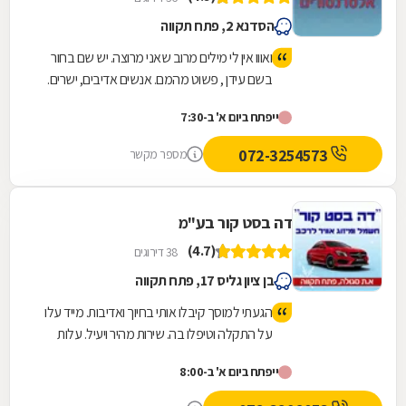
הסדנא 2, פתח תקווה
ואווו אין לי מילים מרוב שאני מרוצה. יש שם בחור
בשם עידן , פשוט מהמם. אנשים אדיבים, ישרים.
ממליץ בחום
ייפתח ביום א' ב-7:30
072-3254573
מספר מקשר
דה בסט קור בע"מ
(4.7)
38 דירוגים
בן ציון גליס 17, פתח תקווה
הגעתי למוסך קיבלו אותי בחיוך ואדיבות. מייד עלו
על התקלה וטיפלו בה. שירות מהיר ויעיל. עלות
התיקון הייתה בהחלט סבירה. פקידה מחייכת
ייפתח ביום א' ב-8:00
ונעימה :-)