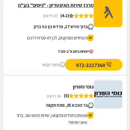
מרכז שירות האיצטדיון - "ניסים" בע"מ
(4.1)
43 דירוגים
ברוך הירש 17, פרדס כץ בני ברק
המחירים מופקעים, לכן לא סגרתי דרכם
ייפתח ביום א' ב-7:30
072-3227360
מספר מקשר
גומי השרון
(5)
24 דירוגים
בר כוכבא 35, פתח תקווה
אנשים נחמדים ומקצועי, שירות ממש טוב. ברור
שאני אחזור!