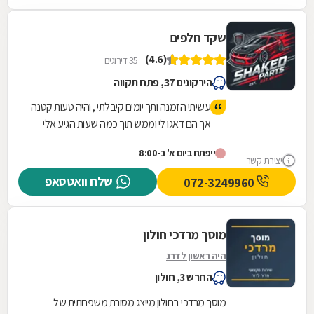
שקד חלפים
(4.6)
35 דירוגים
הירקונים 37, פתח תקווה
עשיתי הזמנה ותך יומים קיבלתי , והיה טעות קטנה
אך הם דאגו לי וממש תוך כמה שעות הגיע אלי
שליח מיוחד וגם פיצו אותי. אפשר לומר שיש להם
ייפתח ביום א' ב-8:00
שירות מעולה וגם אמינות ברמה גבוהה. תודה רבה
יצירת קשר
שלח וואטסאפ
072-3249960
מוסך מרדכי חולון
היה ראשון לדרג
החרש 3, חולון
מוסך מרדכי בחולון מייצג מסורת משפחתית של