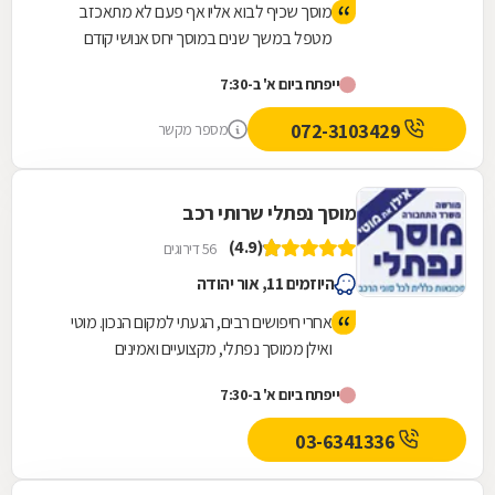
מוסך שכיף לבוא אליו אף פעם לא מתאכזב
מטפל במשך שנים במוסך יחס אנושי קודם
לכל.היתה לי תקלה מורכבת באוטו שהרבה
ייפתח ביום א' ב-7:30
מוסכים לא היו פותרים ולא מיתעסקים ברכב
שכבר כימעט 20 שנה על הכביש.דודי בעצמו
072-3103429
מספר מקשר
מנהל מוסך פתר את הבעיה של התנעת הרכב
איש מקסים ומיקצוען אמיתי
מוסך נפתלי שרותי רכב
(4.9)
56 דירוגים
היוזמים 11, אור יהודה
אחרי חיפושים רבים, הגעתי למקום הנכון. מוטי
ואילן ממוסך נפתלי, מקצועיים ואמינים
והשירות....אין מילים! ממליצה בחום ומכל הלב!
ייפתח ביום א' ב-7:30
03-6341336