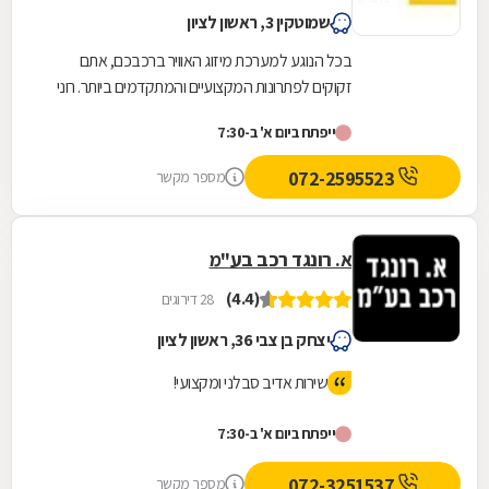
שמוטקין 3, ראשון לציון
בכל הנוגע למערכת מיזוג האוויר ברכבכם, אתם
זקוקים לפתרונות המקצועיים והמתקדמים ביותר. רוני
חשמל ומיזוג לרכב מציע את מיטב השירותים בתחום
ייפתח ביום א' ב-7:30
החשמל...
072-2595523
מספר מקשר
א. רונגד רכב בע"מ
(4.4)
28 דירוגים
יצחק בן צבי 36, ראשון לציון
שירות אדיב סבלני ומקצועי!
ייפתח ביום א' ב-7:30
072-3251537
מספר מקשר