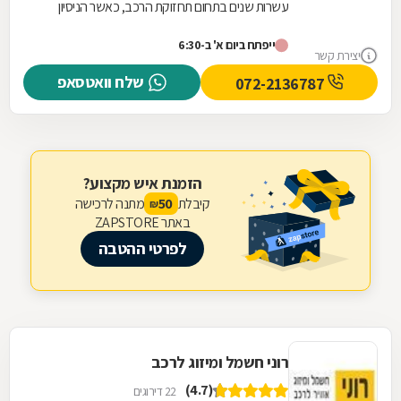
עשרות שנים בתחום תחזוקת הרכב, כאשר הניסיון
והמקצועיות עוברים מדור לדור. הצוות המנוסה של
ייפתח ביום א' ב-6:30
המוסך מתמחה...
יצירת קשר
שלח וואטסאפ
072-2136787
הזמנת איש מקצוע?
קיבלת
מתנה לרכישה
50
₪
באתר ZAPSTORE
לפרטי ההטבה
רוני חשמל ומיזוג לרכב
(4.7)
22 דירוגים