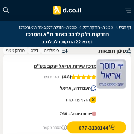
דף הבית
מכוניות - הזרקת דלק
מכוניות - הזרקת דלק באזור ת"א והמרכז
הזרקות דלק לרכב באזור ת"א והמרכז
נמצאו 22 הזרקות דלק לרכב
סינון תוצאות
פופולריות
דירוג
מרחק ממני
מרכז שירות אריאל יעקב בע"מ
(4.8)
40 דירוגים
העבודה 3, אריאל
היה מענה מהיר
ייפתח ביום א' ב-7:30
077-3130144
מספר מקשר