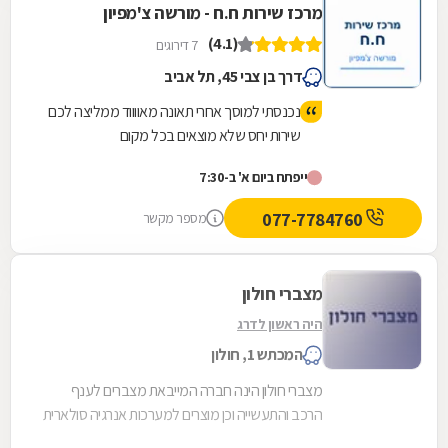
מרכז שירות ח.ח - מורשה צ'מפיון
(4.1)
7 דירוגים
דרך בן צבי 45, תל אביב
נכנסתי למוסך אחרי תאונה מאווווד ממליצה לכם
שירות יחס שלא מוצאים בכל מקום
ייפתח ביום א' ב-7:30
077-7784760
מספר מקשר
מצברי חולון
היה ראשון לדרג
המכתש 1, חולון
מצברי חולון הינה חברה המייבאת מצברים לענף
הרכב והתעשייה וכן מוצרים למערכות אנרגיה סולארית
ומייצגת מותגים איכותים מאירופה. מעל 40 שנות...