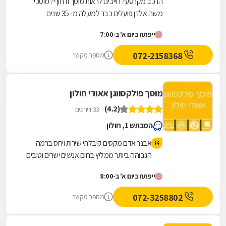
הרכב מקרטע? חייבים לראות מוסך ודחוף? מוסכי
משה אלדן פועלים כבר למעלה מ- 35 שנים
ומתמחים בתיקוני כל סוגי התקלות לרכב. במוסך שלנו
ייפתח ביום א' ב-7:00
תיהנו משירות...
072-2158368
מספר מקשר
מוסך פולקסווגן אאודי חולון
(4.2)
33 דירוגים
המכתש 1, חולון
אבנר אדם מקסים קיבלתי שירות ויחס ברמה
הגבוהה ביותר ממליץ בחום אנשים ישרים וטובים
ייפתח ביום א' ב-8:00
072-3258802
מספר מקשר