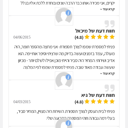
יקרים, אני מכירה אותו כבר הרבה שנים ובוחרת ללכת אליו בגלל
קרא עוד
מקצועיותו הרבה.
חוות דעת של
מיכאל
(4.8)
04/06/2015
פניתי למספרת שמפו לצורך תספורת- אני מרוצה מהספר תומר, היה
מעולה, עמד בזמנים ועשה בדיוק מה שרציתי וסיפר אותי יפה. הוא
אדיב ושירותי. המחיר היה סביר והייתי מוכן אפילו לשלם יותר - מכיוון
שעשה עבודה מאוד טובה. פניתי למספרת שמפו לפי המלצה
קרא עוד
שקיבלתי אמרו לי שהמספרה טובה.
חוות דעת של
גיא
(4.8)
04/03/2015
פניתי לבית העסק לצורך תספורת. השירות היה מצויין, המחיר סביר,
בעלי רמה גבוהה וזוהי המספרה הקבועה שלי.