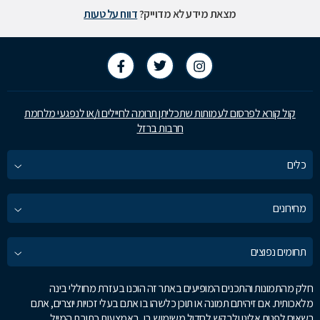
מצאת מידע לא מדוייק?
דווח על טעות
קול קורא לפרסום לעמותות שתכליתן תרומה לחיילים ו/או לנפגעי מלחמת
חרבות ברזל
כלים
מחירונים
תחומים נפוצים
חלק מהתמונות והתכנים המופיעים באתר זה הוכנו בעזרת מחוללי בינה
מלאכותית. אם זיהיתם תמונה או תוכן כלשהו בו אתם בעלי זכויות יוצרים, אתם
רשאים לפנות אלינו ולבקש לחדול משימוש בו, באמצעות כתובת המייל