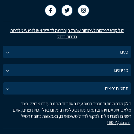
קול קורא לפרסום לעמותות שתכליתן תרומה לחיילים ו/או לנפגעי מלחמת
חרבות ברזל
כלים
מחירונים
תחומים נפוצים
חלק מהתמונות והתכנים המופיעים באתר זה הוכנו בעזרת מחוללי בינה
מלאכותית. אם זיהיתם תמונה או תוכן כלשהו בו אתם בעלי זכויות יוצרים, אתם
רשאים לפנות אלינו ולבקש לחדול משימוש בו, באמצעות כתובת המייל
1800@d.co.il