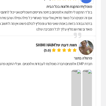
מומלץ!!! התקנת חלונות בכל הבית
בס״ד התקינו לי חלונות אלומיניום בחיפה ותריסים חשמליים ואני יכול לח
אם זה זמנים הכל מאוד מדוייק ואלי עמד מאחורי כל מילה ומילה שהבטיח 
ברמה גבוהה כזאת באמת שאני מודע וממליץ לכולם פשוט אין מה לחשוב גם 
מאוד ובטוח שנמליץ עליך לכל הסביבה שלנו
חוות דעת של
SHIMI HAIM
(5.0)
פרגולה בחצר
חברת EMP אלומניום חברה מומלצת לעבודות אלומניום . אצלי התקינו פרגולה בצורה מקצועית וטובה , העובדים טובים ומקצועיים ואדיבים