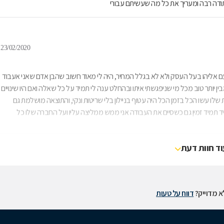
תודה רבה ומעריך את כל מה שעשיתם עבורי
23/02/2020
י עם אליהו בעל העסק ולא לא בגלל המחיר, היה לי מאוד חשוב שהבן אדם שאני אעבוד
ן יותר טוב מכל מי שניפגשתי איתו ובהחלט ענה לי תמיד על כל שאלה ואם היו שינויים
 קטנוני ומחפש איפה לקחת ממני עוד כסף. באמת הצוות שלו עשו הכל בזמן הכל היה עטוף בניילון בלי שריטות ונקי, והתוצאה מושלמת גם
מיד תמיד זמין גם כשסיים את העבודה אני ממש ממליצה עליו ועל החברה שלו כל
וד חוות דעת
 מדוייק?
דווח על טעות