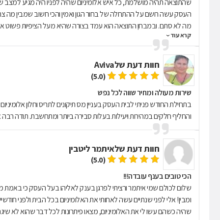
שהתוצאה תהיה מושלמת, כל איש אלומיניום שהיה לפניו היה מגיע למצב שלא
העסק עשה רושם על ההתחלה של בחור הגון ואמין והכי חשוב שמבין מה צריך
מה לא סתם. ובמבחן התוצאה הוא עמד בצורה שהיא מעל הציפיות פשוט אין 
קרא עוד
ויוסי מילשטיין
חוות דעת של
Aviva
(5.0)
שירות מעולה ומחיר שווה לכל נפש
בתחילת החודש פניתי לבית העסק בעניין מס תיקונים לתריס וחלון אלומיניו
והחליף חלקים במהירות ויעילות בעלות סבירה ביותר ומתחשבת. תודה רבה 
חוות דעת של
איתמר ליטבין
(5.0)
הכי טובים בענף עובדה!!!
שלום לכולם שמי איתמר ורציתי לפרגן בענק לאליהו בעל העסק כי באמת מ
ומבין! אלי לפני שנתיים עשה לאחותי את האלומיניום בכל הבית ולפני חודשיי
שהיה כשהם עשו לי את האלומיניום, מצאו פיתרונות לכל דבר שהוא לא שיגרתי