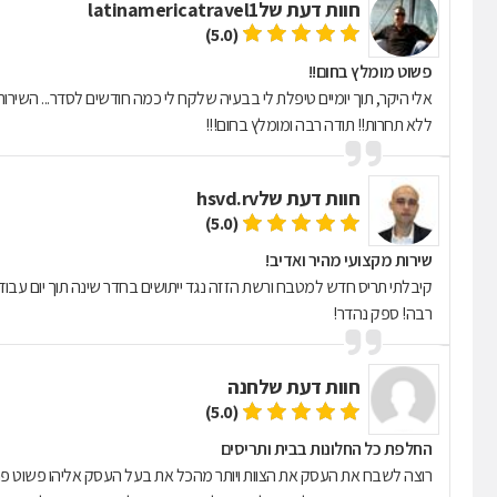
חוות דעת של
latinamericatravel1
(5.0)
פשוט מומלץ בחום!!
אלי היקר, תוך יומיים טיפלת לי בבעיה שלקח לי כמה חודשים לסדר... השירות 
ללא תחרות!! תודה רבה ומומלץ בחום!!!
חוות דעת של
hsvd.rv
(5.0)
שירות מקצועי מהיר ואדיב!
קיבלתי תריס חדש למטבח ורשת הזזה נגד ייתושים בחדר שינה תוך יום עבודה
רבה! ספק נהדר!
חוות דעת של
חנה
(5.0)
החלפת כל החלונות בבית ותריסים
רוצה לשבח את העסק את הצוות ויותר מהכל את בעל העסק אליהו פשוט פרופ