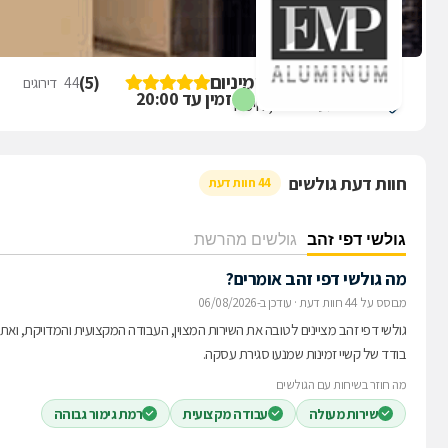
ביקורת על EMP אלומיניום
)
5
(
44
דירוגים
זמין עד 20:00
חלוצי התעשייה 95, חיפה
חוות דעת גולשים
44 חוות דעת
גולשי דפי זהב
גולשים מהרשת
מה גולשי דפי זהב אומרים?
מבוסס על 44 חוות דעת
·
עודכן ב-06/08/2026
גולשי דפי זהב מציינים לטובה את השירות המצוין, העבודה המקצועית והמדויקת, וא
בודד של קשיי זמינות שמנעו סגירת עסקה.
מה חוזר בשיחות עם הגולשים
שירות מעולה
עבודה מקצועית
רמת גימור גבוהה