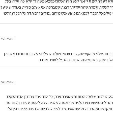
 ידע מה לענות לי ואיך לעשות והיה פשוט ממציא משהו הזוי ולא יפה. אליהו בעל
 לעשות, ולמרות שהיה יקר יותר הבנתי שמבחינתי אני אשלם כי הייתי בטוחה שיש על
מילים כל הכבוד לכם אתם פשוט אנשים זהב עם ידיים זהב תודה על הכל חנה לינוי
25/02/2020
ם בביתה של אימי הקשישה, עוד באותו יום שלח הבעלים אלי עובד נחמד וחרוץ שתיקן
אלי ודימה , כמובן שאתה הכתובת בשבילי לעתיד. אביבה
24/02/2020
גיע לו ולצוות שלו(כל הצוות זה משפחה אחת) כל אחד ואחד מהם בן אדם מקסים
ם גם לי וכמו שאחותי המליצה עליו ואמרה לי שאתה יכול ליסמוך עליו בהכל וזה מה
 קבענו זמן סיום והם סיימו מספר ימים לפני הכל היתנהל בצורה יוצאת דופן. אלי