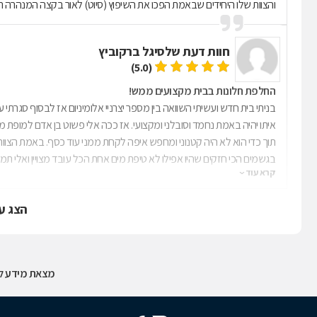
והצוות שלו היחידים שבאמת הפכו את השיפוץ (סיוט) לאור בקצה המנהרה 
חוות דעת של
סיגל ברקוביץ
(5.0)
החלפת חלונות בבית מקצועים ממש!
בניתי בית חדש ועשיתי השוואה בין מספר יצרניי אלומיניום אז לבסוף סגרת
איתו יהיה באמת נחמד וסובלני ומקצועי. אז ככה אלי פשוט בן אדם למופת מבי
תוך כדי הוא לא היה
בגשמים הכי חזקים שהיו אפילו לא טיפת מים אחת הכל עובד מצויין ואלי ת
קרא עוד
הכבוד לכם ממש מגיע לך תודה על הכל, סיגל ברקוביץ׳ קרית טבעון
הצג ע
מצאת מידע לא