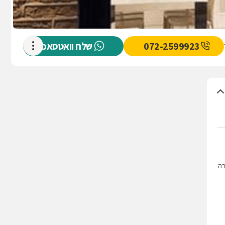
072-2599923
שלח וואטסאפ
רה