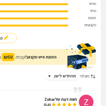
שירות
מחיר
זמינות
מקצועיות
כת
₪
50
הזמנת איש מקצוע?
קיבלת
מת
מיון לפי:
חוות דעת של
Zohar
(5.0)