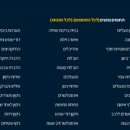
תחומים נפוצים
(לכל התחומים)
(לכל התגיות)
ן מעליות
בניית בריכות שחייה
מערכות כיבוי
נה
איתור נזילות
דודי שמש וח
ים וסגירות חורף
אדריכלים
הרחקת יונים
 בטון
הובלות
הדברה ירוקה
ית
הובלות קטנות
הדברת עכברי
ות עפר
מנעולנים
שירותי ניקיון
ת מנעולים
שירותי גינון
פוליש והברק
ים
אינסטלטורים
ניקיון משרדים
י איטום
פתיחת סתימות
ניקיון לאחר ש
טורים לרכב
תיקון דודי שמש
ניקיון דירות
 גגות
אינסטלטור 24 שעות
ניקוי שטיחים