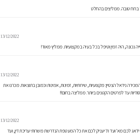
ל ברוח טובה. ממליצים בהחלט
13/12/2022
 נכונה, היה זמין וטיפל בכל בעיה במקצועיות. ממליץ מאוד!
13/12/2022
ירה נידאל הצטיין: מקצועיות, שירותיות, זמינות, אמינות וכמובן בתוצאות. מכרנו את
יסודיות עד לפרטים הקטנים ביותר. ממליצה בחום!!
13/12/2022
דאג לכם מא' ועד ת' יעניק לכם את כל המעטפת הנדרשת משרותי עריכת דין, ועד