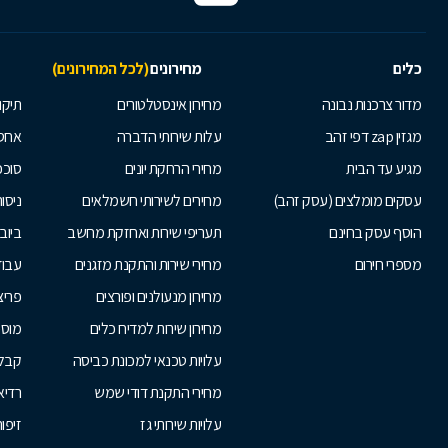
כלים
מחירונים
(לכל המחירונים)
מדור צרכנות נבונה
מחירון אינסטלטורים
תיקו
מגזין zap דפי זהב
עלות שירותי הדברה
אחס
מגיע עד הבית
מחירי הרחקת יונים
סוככ
עסקים מומלצים (עסק זהב)
מחירים לשירותי חשמלאים
ניסור
הוסף עסק בחינם
תעריפי שירות ואחזקת מחשב
ביוב
מספרי חירום
מחירי שירות והתקנת מזגנים
עבוד
מחירון מנעולנים ופורצים
פריצ
מחירון שירות למדיח כלים
מוסכ
עלויות טכנאי למכונת כביסה
קבלנ
מחירי התקנת דודי שמש
רדיא
עלויות שירותי גז
זיפות