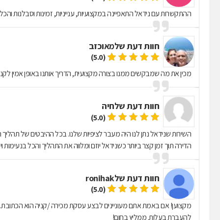
ההתקשרות עם נידאל התאפיינה במקצועיות, ענייניות, זמינות וסבלנות והכ
חוות דעת של
מאוכזב
(5.0)
מכין את מה שמבקשים ממנו בצורה מקצועית, הדריך אותנו באופן אמין לקנייה
חוות דעת של
חיה
(5.0)
השירות שנידאל נתן לנו היה מעבר לציפיות שלנו. בכל ההיבטים של תהליך המכ
הדירה תוך זמן קצר ביותר כשנידאל יוזם ומלווה את התהליך והכל בנעימות ו
חוות דעת של
ronihak
(5.0)
מקצוען! אם באמת אתם מעוניינים לבצע עסקת מכירה /קניה הוא הכתובת. י
להעברת בעלות. ממליץ בחום!