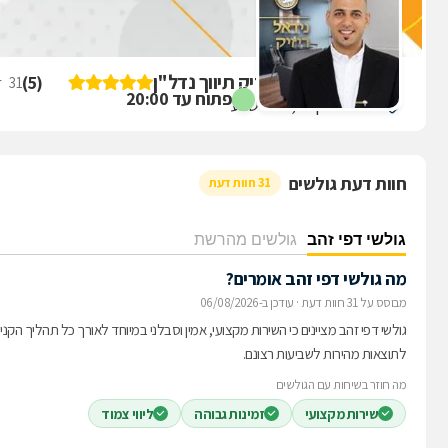
ביקורת על נידאל ריזיק תיווך נדל"ן
)
5
(
31
די
פתוח עד 20:00
נפחא יצחק 25, באר שבע
חוות דעת גולשים
31 חוות דעת
גולשי דפי זהב
גולשים מהרשת
מה גולשי דפי זהב אומרים?
מבוסס על 31 חוות דעת
·
עודכן ב-06/08/2026
גולשי דפי זהב מציינים כי השירות מקצועי, אמין וסבלני במיוחד לאורך כל תהליך הקנ
לתוצאות מהירות לשביעות רצונם.
מה חוזר בשיחות עם הגולשים
שירות מקצועי
זמינות גבוהה
ליווי צמוד