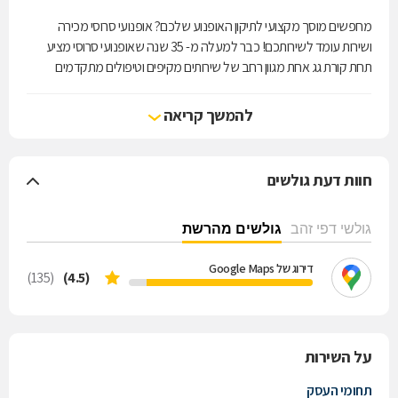
מחפשים מוסך מקצועי לתיקון האופנוע שלכם? אופנועי סרוסי מכירה
ושירות עומד לשירותכם! כבר למעלה מ- 35 שנה שאופנועי סרוסי מציע
תחת קורת גג אחת מגוון רחב של שירותים מקיפים וטיפולים מתקדמים
לאופנוע שלכם. במוסך צוות מיומן ומומחה בתחומו, המעניק את המענה
המהיר והיעיל ביותר לכל תקלה. כמו כן, תוכלו לרכוש במקום אופנועים,
להמשך קריאה
קטנועים, רייזרים ואביזרים נלווים לרכיבה מהמותגים המובילים בעולם.
לייעוץ מקצועי, בדיקה או טיפול לאופנוע שלכם, צרו קשר עוד היום ותיהנו
חוות דעת גולשים
משירות מהיר, מקצועי ואישי מצוות אופנועי סרוסי.
גולשי דפי זהב
גולשים מהרשת
דירוג של Google Maps
(135)
(4.5)
על השירות
תחומי העסק