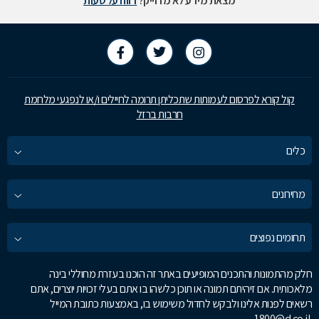
מצאת מידע לא מדוייק?
דווח על טעות
קול קורא לפרסום לעמותות שתכליתן תרומה לחיילים ו/או לנפגעי מלחמת
חרבות ברזל
כלים
מחירונים
תחומים נפוצים
חלק מהתמונות והתכנים המופיעים באתר זה הוכנו בעזרת מחוללי בינה
מלאכותית. אם זיהיתם תמונה או תוכן כלשהו בו אתם בעלי זכויות יוצרים, אתם
רשאים לפנות אלינו ולבקש לחדול משימוש בו, באמצעות כתובת המייל
1800@d.co.il