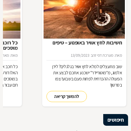
חשיבות לחץ אוויר באופנוע – טיפים
כל רוכב 
מוסכים ל
מאת: מערכת דפי זהב
13/09/2023
מאת: מאת: מ
שוב מתעצלים למלא לחץ אוויר בגלגלים? לירן
כל רוכב אופ
אלמוג, מ"מוטוריידר" ישכנע אתכם לבצע את
האלו דורשים
הפעולה ההכרחית לפחות פעם בשבוע! צפו
במוסכים לרכ
בסרטון!
חם עבור בע
והם מספקים
להמשך קריאה
ליהנות מרכ
וגם האופנוע
חשוב שתדעו
לכם ביותר
חיפושים