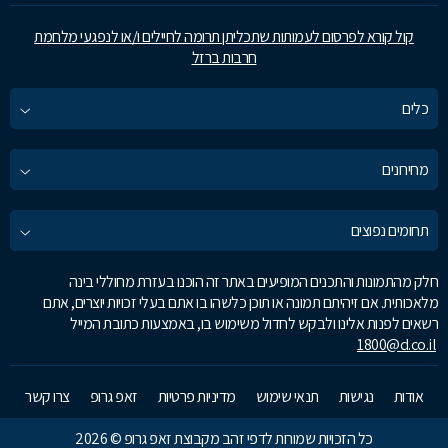
קול קורא לפרסום לעמותות שתכליתן תרומה לחיילים ו/או לנפגעי מלחמת
חרבות ברזל
כלים
מחירונים
תחומים נפוצים
חלק מהתמונות והתכנים המופיעים באתר זה הוכנו בעזרת מחוללי בינה
מלאכותית. אם זיהיתם תמונה או תוכן כלשהו בו אתם בעלי זכויות יוצרים, אתם
רשאים לפנות אלינו ולבקש לחדול משימוש בו, באמצעות כתובת המייל
1800@d.co.il
אודות
נגישות
תנאי שימוש
מדיניות פרטיות
זאפ גרופ
צרו קשר
כל הזכויות שמורות לדפי זהב מקבוצת זאפ גרופ © 2026