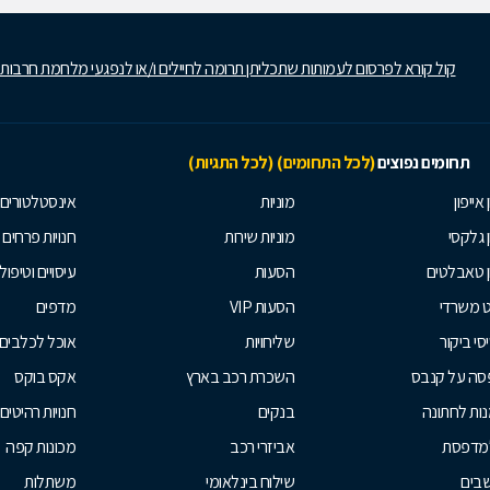
קול קורא לפרסום לעמותות שתכליתן תרומה לחיילים ו/או לנפגעי מלחמת חרבות
תחומים נפוצים
(לכל התחומים)
(לכל התגיות)
 אייפון
מוניות
אינסטלטורים
ן גלקסי
מוניות שירות
חנויות פרחים
ן טאבלטים
הסעות
עיסויים וטיפולי
ט משרדי
הסעות VIP
מדפים
סי ביקור
שליחויות
אוכל לכלבים
סה על קנבס
השכרת רכב בארץ
אקס בוקס
ות לחתונה
בנקים
חנויות רהיטים
למדפסת
אביזרי רכב
מכונות קפה
בים
שילוח בינלאומי
משתלות