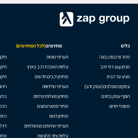
כלים
מחירונים
(לכל המחירונים)
מדור צרכנות נבונה
תעריפי מוניות
תיקון
מגזין zap דפי זהב
עלויות השכרת רכב בארץ
תיקו
מגיע עד הבית
מחירון רכבים חדשים
תיקו
עסקים מומלצים (עסק זהב)
תעריפי שליחויות
ריהו
הוסף עסק בחינם
מחירון משלוחי פרחים
כרטי
מספרי חירום
מחירי סמארטפונים
הדפ
מחירון דפוס
הזמנ
תעריפי שירותים ממשלתיים
דיו 
עלויות ציוד מחנאות
מחש