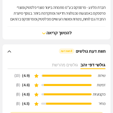
חברת מלינע - פרספקס בע"מ מתמחה בייצור מוצרי פלסטיק ומוצרי
פרספקס באמצעות טכנולוגיה חדישה ומתקדמת ביותר. בנוסף מייצרת
החברה גם לוחות, צינורות ומוטות העשויים מפלסטיק ומפרספקס בהתאם
לבקשת הלקוח. החברה משווקת מוצרי פלסטיק עבור תעשיית
הקוסמטיקה ותחום האלקטרוניקה, עבור מכשור רפואי ומעבדות, ומייצרת
להמשך קריאה
גם מתקני תצוגה, מעמדים לתערוכות, מוצרי פרסום (כולל הדפסה) ועוד.
לשירותכם: ייצור המוני או ייצור בהזמנה אישית.
חוות דעת גולשים
8 חוות דעת
גולשי דפי זהב
גולשים מהרשת
שירות
(4.9)
(10)
זמינות
(4.8)
(8)
מקצועיות
(4.8)
(8)
מחיר
(4.5)
(8)