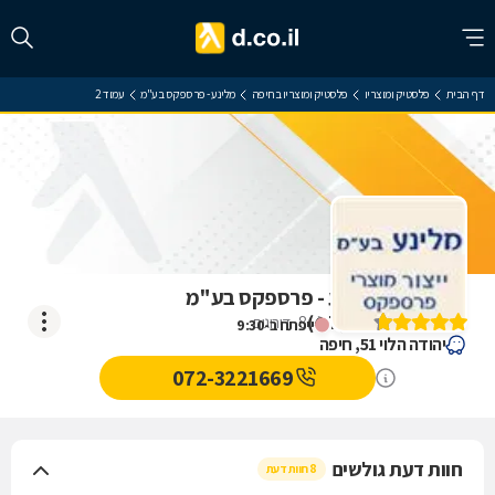
דף הבית
פלסטיק ומוצריו
פלסטיק ומוצריו בחיפה
מלינע - פרספקס בע"מ
עמוד 2
ביקורת על מלינע - פרספקס בע"מ
)
4.7
(
8
דירוגים
ייפתח ב-9:30
יהודה הלוי 51, חיפה
072-3221669
חוות דעת גולשים
8 חוות דעת