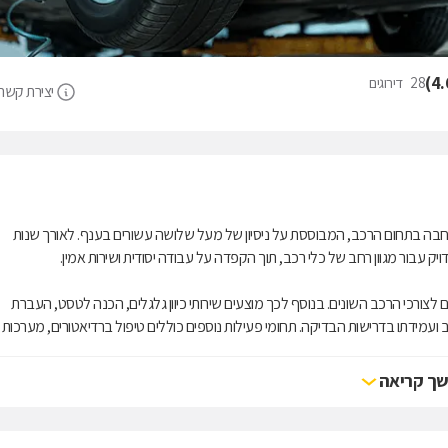
)
4.
28
דירוגים
יצירת קשר
בה בתחום הרכב, המבוססת על ניסיון של מעל שלושה עשורים בענף. לאורך שנות
 עבור מגוון רחב של כלי רכב, תוך הקפדה על עבודה יסודית ושירות אמין.
לצורכי הרכב השונים. בנוסף לכך מוצעים שירותי כיוון גלגלים, הכנה לטסט, העברת
ועמידתו בדרישות הבדיקה. תחומי פעילות נוספים כוללים טיפול ברדיאטורים, מערכות
ת קורת גג אחת.
ך קריאה
ך בין ניסיון מצטבר לבין כלים מקצועיים עדכניים. בנוסף מוצעים חלפים מקוריים