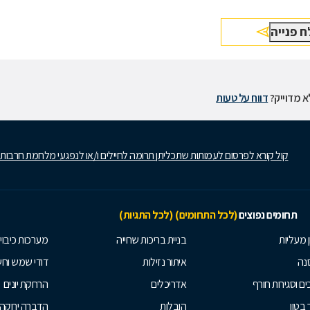
 מדוייק?
דווח על טעות
קול קורא לפרסום לעמותות שתכליתן תרומה לחיילים ו/או לנפגעי מלחמת חרבות
תחומים נפוצים
(לכל התחומים)
(לכל התגיות)
ן מעליות
בניית בריכות שחייה
מערכות כיבוי
נה
איתור נזילות
דודי שמש וח
ים וסגירות חורף
אדריכלים
הרחקת יונים
 בטון
הובלות
הדברה ירוקה