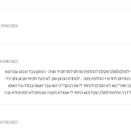
19/02/2024
03/06/2023
הלכתי אצל מיכאל מוסך כדי לתקן המזגן שלי - אחרי בדיקה הוא ביקש ממני לשלם 1500 שקלם להחלפת מדחס למדחס יד שניה - המזגן עבד שבוע עם רעש
א ביקש ממני 1000שקל נוסף כדי להחליף המדחס לחדש + החלפת צינור ... למחרת המזגן שוב לא פעל חיכיתי שבוע וחצי כדי
שהוא יקבל אותי שוב ואז אמר לי שהבעיה "הרבה יותר רציני וצריך לשלם הרבה יותר" הוא לא הסכים להחזיר לי את הכסף "כי הוא עבר שעות עבודה על האוטו
שלי" ביקשתי ממנו שהוא יחזיר לי לפחות חצי מהכסף ששילמתי כי בסופו של דבר שילמתי 2500 שקל והוא החזיר לי אוטו לא תקינה פעמיים לא הסכים ולא ענה
07/05/2023