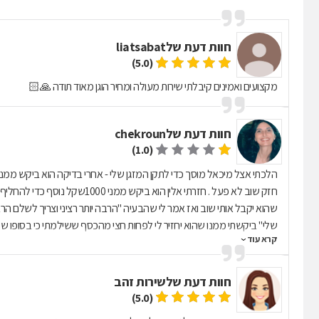
חוות דעת של
liatsabat
(5.0)
מקצועים ואמינים קיבלתי שירות מעולה ומחיר הוגן מאוד תודה 🙏🏻
חוות דעת של
chekroun
(1.0)
חזק שוב לא פעל . חזרתי אלין הו
קרא עוד
להודעות טלפוניות שלי ממש לא רציני ומאכזב .
חוות דעת של
שירות זהב
(5.0)