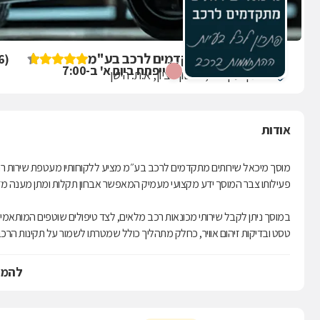
מיכאל שירותים מתקדמים לרכב בע"מ
6
(
ייפתח ביום א' ב-7:00
פריימן יעקב 16, ראשון לציון, א.ת. הישן
אודות
מוסך מיכאל שירותים מתקדמים לרכב בע״מ מציע ללקוחותיו מעטפת שירות רח
פעילותו צבר המוסך ידע מקצועי מעמיק המאפשר אבחון תקלות ומתן מענה מדויק
במוסך ניתן לקבל שירותי מכונאות רכב מלאים, לצד טיפולים שוטפים המותאמים 
טסט ובדיקות זיהום אוויר, כחלק מתהליך כולל שמטרתו לשמור על תקינות הרכב 
מיזוג אוויר ומערכות חשמל לכל סוגי הרכבים, כך שהלקוח מקבל מענה רחב תח
להמש
המוסך עושה שימוש בציוד מתקדם לצורך אבחון תקלות והתמודדות עמן, ומשלב בכ
לרכב, מתוך מטרה לשמור על איכות העבודה והתאמה מיטבית לכל רכב.