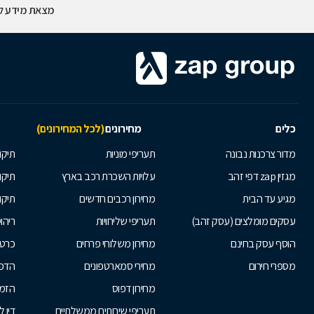
מצאת מידע לא
כלים
מחירונים
(לכל המחירונים)
מדור צרכנות נבונה
תעריפי מוניות
תיקון
מגזין zap דפי זהב
עלויות השכרת רכב בארץ
תיקו
מגיע עד הבית
מחירון רכבים חדשים
תיקו
עסקים מומלצים (עסק זהב)
תעריפי שליחויות
ריהו
הוסף עסק בחינם
מחירון משלוחי פרחים
כרטי
מספרי חירום
מחירי סמארטפונים
הדפ
מחירון דפוס
הזמנ
תעריפי שירותים ממשלתיים
דיו 