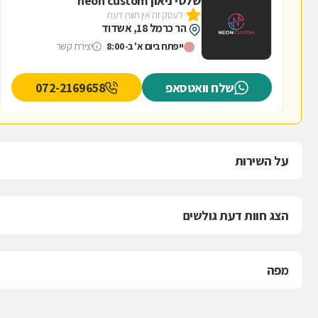
שלטי ניאון neon custom
לעסק זה אין חוות דעת
הר כרמל 18, אשדוד
ייפתח ביום א' ב-8:00
יצירת קשר
שלח וואטסאפ
072-2169658
על השירות
הצג חוות דעת גולשים
מפה