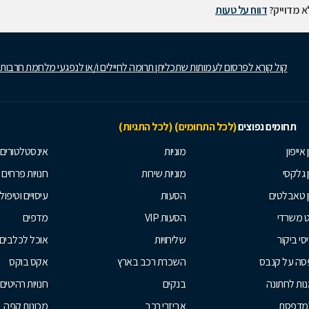
 מדוייק?
דווח על טעות
קול קורא לפרסום לעמותות שתכליתן תרומה לחיילים ו/או לנפגעי מלחמת חרבות
תחומים נפוצים
(לכל התחומים)
(לכל התגיות)
 אייפון
מוניות
אינסטלטורים
ן גלקסי
מוניות שירות
חנויות פרחים
ן טאבלטים
הסעות
עיסויים וטיפולי
ט משרדי
הסעות VIP
מדפים
סי ביקור
שליחויות
אוכל לכלבים
סה על קנבס
השכרת רכב בארץ
אקס בוקס
ות לחתונה
בנקים
חנויות רהיטים
למדפסת
אביזרי רכב
מכונות קפה