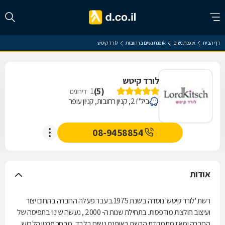
דף הבית
אופנת נשים
אופנת נשים ברחובות
לורד קיטש
לורד קיטש
)
5
(
1
דירוגים
ביל"ו 2, קניון רחובות, קניון עופר
08-9458854
אודות
רשת 'לורד קיטש' נוסדה בשנת 1975.בעבר פעלה החברה בתחום יצור
ועיצוב חולצות מודפסות. בתחילת שנות ה- 2000 , נעשה שינוי בתפיסה של
החברה ומאז מתמקדת הרשת באופנת נשים בלבד, מבחר פרטי הלבוש