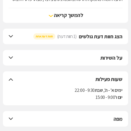
גדל וניתן דגש מיוחד לייצור אופנה עדכנית ואיכותית במחירים אטרקטיביים.
בד בבד הרשת מצליחה למשוך אליה גם קהל לקוחות מהציבור הדתי עם
להמשך קריאה
תפיסת אופנה רעננה ועדכנית, פריטי האופנה ברובם מעוצבים ומיוצרים
בארץ וחלקם הקטן מיובא מחו"ל.
הצג חוות דעת גולשים
(1 חוות דעת)
חוות דעת אחת
על השירות
שעות פעילות
ימים א' - ה', שבת
9:30 - 22:00
יום ו'
9:00 - 15:00
מפה