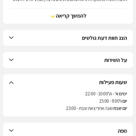
גדל וניתן דגש מיוחד לייצור אופנה עדכנית ואיכותית במחירים אטרקטיביים.
בד בבד הרשת מצליחה למשוך אליה גם קהל לקוחות מהציבור הדתי עם
להמשך קריאה
תפיסת אופנה רעננה ועדכנית, פריטי האופנה ברובם מעוצבים ומיוצרים
בארץ וחלקם הקטן מיובא מחו"ל.
הצג חוות דעת גולשים
על השירות
שעות פעילות
ימים א' - ה'
10:00 - 22:00
יום ו'
9:00 - 15:00
יום שבת
שעה אחרי צאת שבת - 23:00
מפה