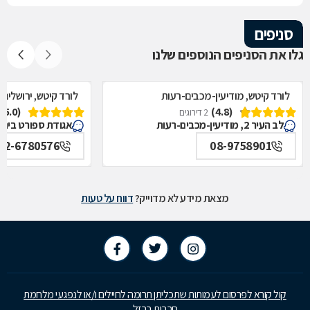
סניפים
גלו את הסניפים הנוספים שלנו
לורד קיטש, מודיעין-מכבים-רעות
לורד קיטש, ירושלים
(5.0)
(4.8)
2 דירוגים
לב העיר 2, מודיעין-מכבים-רעות
אגודת ספורט בית"ר 1, ירוש
02-6780576
08-9758901
מצאת מידע לא מדוייק?
דווח על טעות
קול קורא לפרסום לעמותות שתכליתן תרומה לחיילים ו/או לנפגעי מלחמת
חרבות ברזל