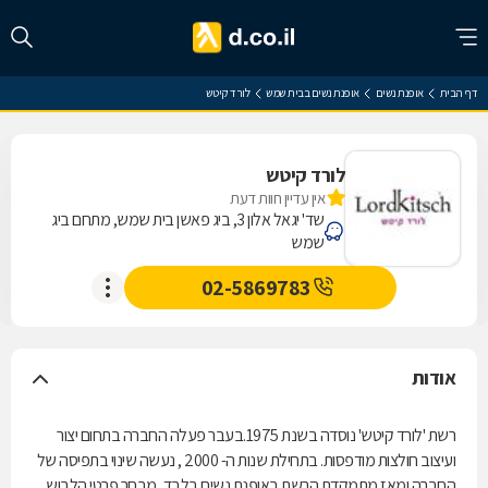
דף הבית
אופנת נשים
אופנת נשים בבית שמש
לורד קיטש
לורד קיטש
אין עדיין חוות דעת
שד' יגאל אלון 3, ביג פאשן בית שמש, מתחם ביג
שמש
02-5869783
אודות
רשת 'לורד קיטש' נוסדה בשנת 1975.בעבר פעלה החברה בתחום יצור
ועיצוב חולצות מודפסות. בתחילת שנות ה- 2000 , נעשה שינוי בתפיסה של
החברה ומאז מתמקדת הרשת באופנת נשים בלבד, מבחר פרטי הלבוש