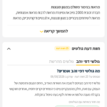
מראות בגימור משולם במגוון סגנונות
חברת זכוכית 2000 מייבאת ומייצרת מראות לרבות מראות אמנותיות,
מראות לשירותים ציבוריים במגוון סגנונות, אלגנטיים ודקורטיביים, מראות
למסעדות ועוד, ומבצעת גם תיקון מראות, חיתוך ועיצוב, ליטוש מראות
והתקנה בבית הלקוח כולל חיפוי קיר במראות. חברת זכוכית 2000 החלה
להמשך קריאה
דרכה בשנת 1977 ושומרת על גימור מוקפד, אחריות מקצועית ושירות
מיטבי כאבני הבסיס מתחילת דרכה. באולם התצוגה בחיפה ניתן להתרשם
ממגוון דוגמאות.
חוות דעת גולשים
25 חוות דעת
גולשי דפי זהב
גולשים מהרשת
מה גולשי דפי זהב אומרים?
מבוסס על 25 חוות דעת
·
עודכן ב-06/08/2026
גולשי דפי זהב מציינים לטובה את השירות האדיב, היחס הנעים והזמינות של
העסק. עם זאת, חלק מהמבקרים ציינו כי המחירים יקרים יחסית, ואחרים חוו קושי
בקבלת מענה טלפוני או שירות לקוי בעת טיפול בתקלות.
מה חוזר בשיחות עם הגולשים