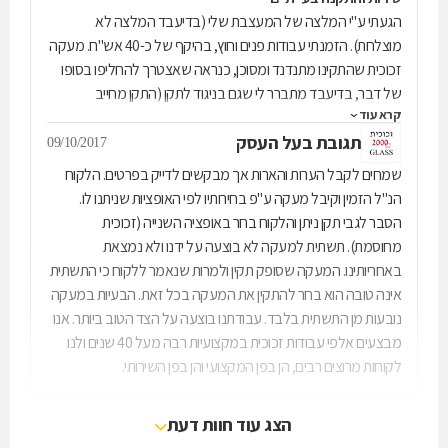
הגעתי ע"י המלצה של המעצבת שלי (בדיעבד המלצה לא
מוצלחת). הזמנתי עבודות פנים וחוץ, בהיקף של כ-40 אש"ח. מעקה
זכוכית שהתקינו מתנדנד ומסוכן, כנראה שאצטרך להחליפו בסופו
של דבר, בדיעבד מתברר לי שגם בניגוד לתקן (התקן מחייב
קרא עוד
טריפלקס - זכוכית רבודה. הם הציעו גם אופציה של טריפלקס אולם
תגובת בעל העסק
אני לא ידעתי שזה בכלל לא אופציה אלא חובה על פי החוק).
09/10/2017
התשתית למעקה לא בוצעה על ידם אולם לטעמי הם לא השגיחו
שמחים לקבל הערות והארות אך מבקשים לדייק בפרטים. הלקוח
מספיק שהתשתית כראוי והתקינו בכל זאת והתוצאה הינה מעקה
הנ"ל הזמין וקיבל מעקה ע"פ בחירותיו לפי האופציות שניתנו לו.
מתנדנד שבדיעבד לא הייתי מבצע אותו (בוחר במעקה רגיל). מנעול
הסבר לגבי תקן ניתן והלקוח בחר באופציה השנייה (זכוכית
לדלת זכוכית שהזמנתי ושילמתי עבורו בוצע רק לאחר שנה (לאחר
מחוסמת). תשתית למעקה לא בוצעה על ידנו ולא נמצאת
נידנודים רבים מצידי) כיוון שהיה חסר נגדי למנעול במשקוף ממול.
באחריותינו. המעקה שסופק תקין ולמרות שנאמר ללקוח כי התשתית
מה שפגע בלשון המעטה בחווית השירות. מספר נקודות קטנות כמו
אינה טובה הוא בחר להתקין את המעקה בכל זאת. הבעיות במעקה
ביצוע פינויים בזכוכית לטובת שיש לא בוצעו ונפלו בסוף על קבלני
נובעות מן התשתית בלבד. עבודתנו בוצעה על הצד הטוב ביותר. אנו
השיפוץ שלי. הצוות שלהם למעט העובד האחראי לטעמי לא
מבצעים אלפי עבודות זכוכית במקצועיות רבה מעל 40 שנים ולנו
מקצועי, מתווכחים אחד עם השני בזמן העבודה באתר הלקוח, יוצר
לקוחות מרוצים רבים, הן בפן המקצועי והן בפן השירותי.
הרגשה (בדיעבד מוצדקת) של חוסר מקצועיות. בסופו של יום, לא
הייתי מזמין אצלם בשנית.
הצג עוד חוות דעת