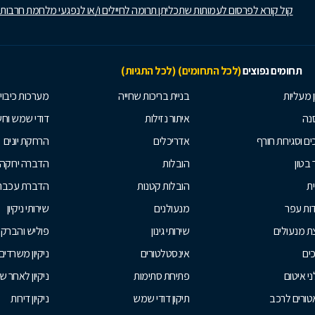
קול קורא לפרסום לעמותות שתכליתן תרומה לחיילים ו/או לנפגעי מלחמת חרבות
תחומים נפוצים
(לכל התחומים)
(לכל התגיות)
ן מעליות
בניית בריכות שחייה
מערכות כיבוי
נה
איתור נזילות
דודי שמש וח
ים וסגירות חורף
אדריכלים
הרחקת יונים
 בטון
הובלות
הדברה ירוקה
ית
הובלות קטנות
הדברת עכברי
ות עפר
מנעולנים
שירותי ניקיון
ת מנעולים
שירותי גינון
פוליש והברק
ים
אינסטלטורים
ניקיון משרדים
י איטום
פתיחת סתימות
ניקיון לאחר ש
טורים לרכב
תיקון דודי שמש
ניקיון דירות