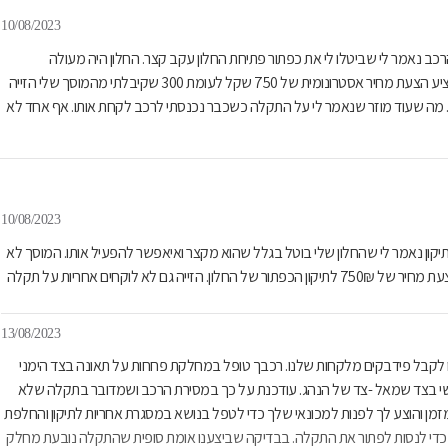
10/08/2023
כב נאמר לי שביטלו לי את כפתור פתיחת החלון עקב קצר. החלון היה מעולה
כשהאוטו נכנס למוסך המוסך לא היה מוכן לקחת אחריות על התקלה וגם הציע הצעת מחיר אסטרונומית של 750 שקל לעומת 300 שקיבלתי מהמוסך שלי הזייה
.. מה שעוד מוזר שנאמר לי על התקלה כשכבר נכנסתי לרכב לקחת אותו. אף אחד לא
10/08/2023
יקון נאמר לי שהחלון שלי בוטל בגלל שהוא מקצר ואיאפשר להפעיל אותו. המוסך לא
מוכן לקחת אחריות על התקלה שקרתה בזמן שהאוטו במוסך. הם נתנו לי הצעת מחיר של 750₪ לתיקון הכפתור של החלון. הזייה גם לא לוקחים אחריות על תקלה
13/08/2023
נו לקבל פידבקים מלקחות שלנו. רכבך טופל במחלקת פחחות על תאונה בצד הימני
אשי בצד שמאל -צד של הנהג. עודכנת על כך במסירת הרכב ושמדובר בתקלה שלא
מן והוצע לך לפנות למכונאי שלך כדי לטפל בנושא במסגרת אחריות לתיקון והחלפת
 כדי לנסות לפתור את התקלה. בבדיקה שביצענו אומת סופית שהתקלה נובעת מחלק