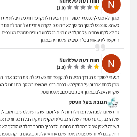
חוות דעת של
Nurit
(1.0)
מוסך לא מומלץ נכנסתי למוסך דרך הביטוח לתיקון פחחות כשקיבלתי את הר
גם לא לקחו אחריות על תקלה שנגרמה בגללם וגם גובים סכומים מטורפים.
התקשר לידע אותי בכל הימים שהאוטו היה במוסך
חוות דעת של
Nurit
(1.0)
הגעתי למוסך מורג דרך הביטוח לתיקון פחחות כשקיבלתי את הרכב אחרי הת
שקרתה אצלם במוסך וגם גובים סכום אסטרונומי...
תגובת בעל העסק
ורית שלום. לפני הכל רציתי להודות לך על זמנך שהגדשת למשוב. חשוב ל
של הרכב , ביום המסירה של הרכב גילינו שקיימת תקלה בלוח כפתורים ר
קשורה לאופן טיפול במחלקת פחחות . לדברייך מדובר בחלק שהוחלף לא מז
החלק. גם לאחר שטענת שמוסך שלנו אחראי על נזק ביצענו בדיקה נוספת