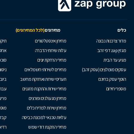
כלים
מחירונים
(לכל המחירונים)
מדור צרכנות נבונה
מחירון אינסטלטורים
תיקו
מגזין zap דפי זהב
עלות שירותי הדברה
אחס
מגיע עד הבית
מחירי הרחקת יונים
סוככ
עסקים מומלצים (עסק זהב)
מחירים לשירותי חשמלאים
ניסור
הוסף עסק בחינם
תעריפי שירות ואחזקת מחשב
ביוב
מספרי חירום
מחירי שירות והתקנת מזגנים
עבוד
מחירון מנעולנים ופורצים
פריצ
מחירון שירות למדיח כלים
מוסכ
עלויות טכנאי למכונת כביסה
קבלנ
מחירי התקנת דודי שמש
רדיא