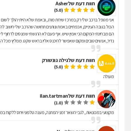
חוות דעת של
Asher
(5.0)
אני מטפל ברכב שלי רק במרכז שירות מורג, ובאמת שלא הייתי הולך לשום מק
הכול בגובה העיניים, אכפתיים באמת ונותנים תחושה שהרכב שלי חשוב לה
הם מבחינתי המקום הכי אמין שיש. אף פעם לא הרגשתי שמנסים לדחוף לי מש
נדיר, אנשים טובים ומקום שאפשר להיכנס אליו בראש שקט. ממליץ מכל הל
חוות דעת של
גילה גונשורק
(5.0)
מעולה
חוות דעת של
ilan.tartman
(1.0)
מקצועי במכונאות , לגבי השאר זמני המתנה, מענה טלפוני ויחס ללקוח 