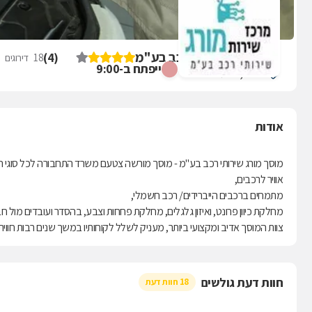
מוסך מורג שירותי רכב בע"מ
)
4
(
18
דירוגים
ייפתח ב-9:00
נהריה, א.ת. דרום
אודות
מוסך מורג שירותי רכב בע"מ - מוסך מורשה צטעם משרד התחבורה לכל סוגי
אוויר לרכבים,
מתמחים ברכבים הייברידים/ רכב חשמלי,
מחלקת כיוון פרונט, ואיזון גלגלים, מחלקת פחחות וצבע, בהסדר ועובדים מול חב
צוות המוסך אדיב ומקצועי ביותר, מעניק לשלל לקוחותיו במשך שנים רבות חווית 
חוות דעת גולשים
18 חוות דעת