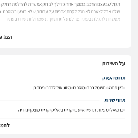
תקול שבעצם הורכב במוסך אחר וכדי לך לבדוק אפשרות להחלפת החלק הפג
שלנו אבל לצערנו לא נוכל לקחת אחריות על עבודות שלא בוצעו במוסכנו . 
אפשרות לתקלות בעתיד. צר לנו על תחושתך . נשמח לתת שרות בעתיד
הצג ע
על השירות
תחומי העסק
כיוון פרונט
חשמל רכב
מוסכים
מיזוג אויר לרכב
פחחות
אזורי שירות
כרמיאל
מעלות-תרשיחא
עכו
קריית ביאליק
קריית מוצקין
נהריה
להמש