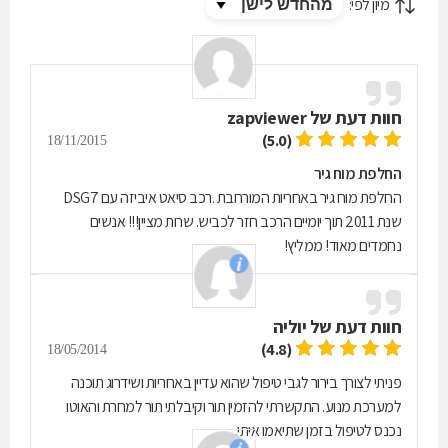
מיון לפי:
חוות דעת של
zapviewer
(5.0)
18/11/2015
החלפת מוח גיר
החלפת מוח גיר באחריות המורחבת .רכב סיאט איביזה עם DSG7
שנת 2011 תוך יומיים הרכב חזר לכביש. שרות מציין!!! אנשים
נחמדים מאוד! ממליץ!
חוות דעת של
יוליה
(4.8)
18/05/2014
פניתי לצורך בירור לגבי טיפול שהוא עדיין באחריות ושידרוג תוכנה
למערכת מנוע. התקשרתי להזמין תור וקיבלתי תור למחרת והאוטו
נכנס לטיפול בזמן שתיאמו איתי.