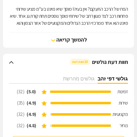
הפח של הרכב התעקם? אין בעיה! מוסך שיא פוינט בע"מ מציע שירותי
פחחות רכב לצד מגוון רחב של שירותי מוסך נוספים תחת קורת גג אחד. שיא
פוינט הוא אחד ממרכזי הרכב הגדולים והמקצועיים של אזור הצפון והוא
משתרע על פני שטח של כ- 3 דונם. המוסך עובד בהסדר עם כל חברות
הביטוח, ומציע שירות מקצועי ויחס אישי לכל לקוח. אחריות שנתיים על
להמשך קריאה
עבודות פחחות וצבע לרכב! התקשרו עוד היום לקבלת פרטים נוספים.
חוות דעת גולשים
33 חוות דעת
גולשי דפי זהב
גולשים מהרשת
זמינות
(5.0)
(32)
שירות
(4.9)
(35)
מקצועיות
(4.9)
(32)
מחיר
(4.8)
(32)