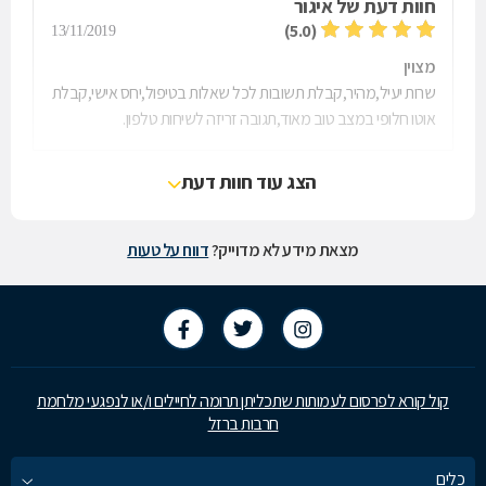
חוות דעת של
איגור
(5.0)
13/11/2019
מצוין
שרות יעיל,מהיר,קבלת תשובות לכל שאלות בטיפול,יחס אישי,קבלת
אוטו חלופי במצב טוב מאוד,תגובה זריזה לשיחות טלפון.
הצג עוד חוות דעת
מצאת מידע לא מדוייק?
דווח על טעות
קול קורא לפרסום לעמותות שתכליתן תרומה לחיילים ו/או לנפגעי מלחמת
חרבות ברזל
כלים