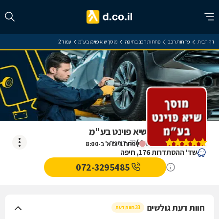
דף הבית
פחחות רכב
פחחות רכב בחיפה
מוסך שיא פוינט בע"מ
עמוד 2
ביקורת על מוסך שיא פוינט בע"מ
)
4.9
(
33
דירוגים
ייפתח ביום א' ב-8:00
שד' ההסתדרות 176, חיפה
072-3295485
חוות דעת גולשים
33 חוות דעת