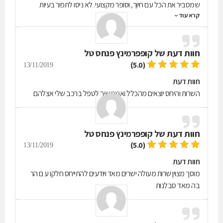
שמסביר את הכל עם חיוך, וסופר מקצועי. לא ניסו לתפור בעיות
קרא עוד
מהצד, ובסוף העלות הייתה יותר נמוכה מההערכה הראשונית. עד
התקלה לא היה לי מוסך בחיפה (במקור מירושלים), ועכשיו יש לי
אחד שאפשר לסמוך עליו.
חוות דעת של
קופפרמינץ פנחס טל
(5.0)
13/11/2019
חוות דעת
השרות והיחס יוצאים מהכלל ואממשיך לטפל ברכב שלי אצלהם
חוות דעת של
קופפרמינץ פנחס טל
(5.0)
13/11/2019
חוות דעת
מוסך מצוין שרות מעולה ישרים מאד ויודעים להתייחס חלקו ע ם הר
בה מאד סבלנות