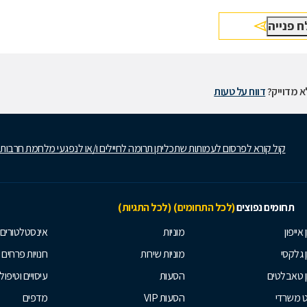
 מדוייק?
דווח על טעות
קול קורא לפרסום לעמותות שתכליתן תרומה לחיילים ו/או לנפגעי מלחמת חרבות
תחומים נפוצים
(לכל התחומים)
(לכל התגיות)
 אייפון
מוניות
אינסטלטורים
ן גלקסי
מוניות שירות
חנויות פרחים
ן טאבלטים
הסעות
עיסויים וטיפולי
ט משרדי
הסעות VIP
מדפים