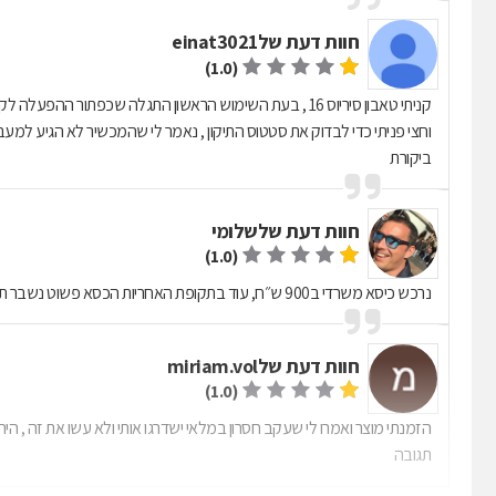
חוות דעת של
einat3021
(1.0)
קניתי טאבון סיריוס 16 , בעת השימוש הראשון התגלה שכפתור 
וחצי פניתי כדי לבדוק את סטטוס התיקון , נאמר לי שהמכשיר לא הגיע למעבד
ביקורת
חוות דעת של
שלומי
(1.0)
נרכש כיסא משרדי ב900 ש״ח, עוד בתקופת האחריות הכסא פשוט נשבר תוך שימוש רגיל לגמרי... התגובה של השירות שלהם ״לזה אין אחריות״
חוות דעת של
miriam.vol
(1.0)
הזמנתי מוצר ואמרו לי שעקב חסרון במלאי ישדרגו אותי ולא עשו את זה , ה
תגובה