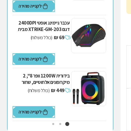
לקנייה מהירה
עכבר גיימינג אופטי 2400DPI
דגם XTRIKE-GM-203 מבית
XTRIKE
69 ₪
(כולל משלוח)
לקנייה מהירה
בידורית 1200W וופר 8", 2
מיקרופונים אלחוטיים, שחור
דגם BOOMIX-8 מבית DOME
449 ₪
(כולל משלוח)
לקנייה מהירה