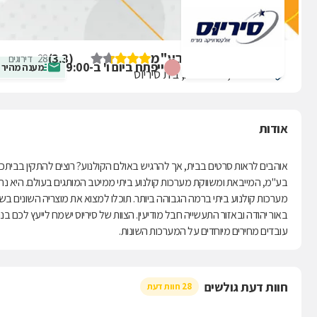
סיריוס אלקטרוניקה בע"מ
)
3.3
(
28
דירוגים
ייפתח ביום ו' ב-9:00
מענה מהיר
היוצרים 6, אור יהודה, בית סיריוס
אודות
אוהבים לראות סרטים בבית, אך להרגיש באולם הקולנוע? רוצים להתקין בביתכם
בע"מ, המייבאת ומשווקת מערכות קולנוע ביתי ממיטב המותגים בעולם. היא נ
מערכות קולנוע ביתי ברמה הגבוהה ביותר. תוכלו למצוא את מוצריה השונים בש
באור יהודה ובאזור התעשייה חבל מודיעין. הצוות של סיריוס ישמח לייעץ לכם ב
עובדים מחירים מיוחדים על המערכות השונות.
חוות דעת גולשים
28 חוות דעת