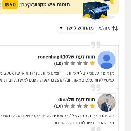
₪
50
הזמנת איש מקצוע?
קיבלת
מת
מיון לפי:
חוות דעת של
ronenhagit10
(1.0)
אין מענה טלפוני קיבלתי שירות דרך ווצאפ שירות עייף וחוסר אדיבות/מקצועי
מאמץ לעזור מאכזב מאוד. חבל שהנציגה שעושה פנים לא יפות לחברת סיר
חוות דעת של
dina
(1.0)
לא עמדו ביעד המסירה של 7 ימי עסקים לא ניתן לקבל 
חייב להם .. בקיצור לא מרוצה.. להתרחק