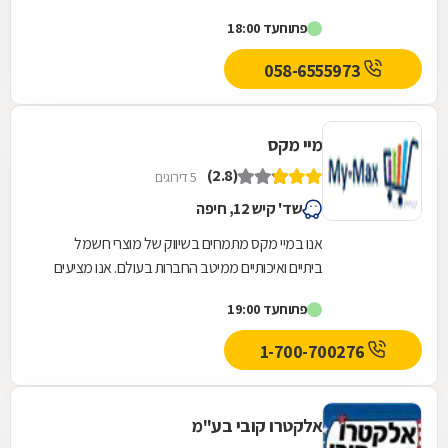
החברה, הממוקמת ביד מרדכי, מציעה מגוון אינסופי
פתוח
עד 18:00
של מכשירי...
058-6555973
מיי מקס
(2.8)
5 דירוגים
שד' קיש 12, חיפה
אנו במיי מקס מתמחים בשיווק של מוצרי חשמל
ביתיים ואיכותיים ממיטב החברות בעולם. אנו מציעים
מבחר של מוצרי חשמל איכותיים, במחירים
פתוח
עד 19:00
אטרקטיביים...
1-700-700276
אלקטרו קובי בע"מ