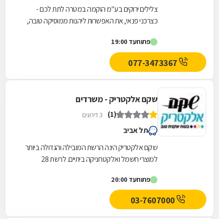
צלילים ירוקים בע"מ הוקמה במטרה לתת לכם -
כצרכני פנאי, את האפשרות ליהנות ממוסיקה טובה,
קולנוע ביתי, וידאו ומולטימדיה בכל מקום שתחפצו.
פתוח
עד 19:00
המערכות...
077-3473367
שקם אלקטריק - משרדים
(1)
3 דירוגים
תל אביב
שקם אלקטריק הינה הרשת המובילה והגדולה ביותר
למוצרי חשמל ואלקטרוניקה ביתיים. לרשת 28
סניפים,בשקם אלקטריק ניתן למצוא מגוון רחב של
פתוח
עד 20:00
מוצרי...
03-7607000