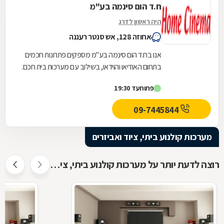
ח.ד הום סינמה בע"מ
היה ראשון לדרג
אחוזה 128, אש סנטר רעננה
אנו בח.ד הום סינמה בע"מ מספקים פתרונות חכמים
בתחום האודיאו והוידאו, בשילוב עם מערכות בית חכם.
אנו בעלי מוניטין של מעל 20 שנה ומביאים אליכם...
פתוח
עד 19:30
09-7445844
מערכות קולנוע ביתי, ציוד ואביזרים
רוצה לדעת יותר על מערכות קולנוע ביתי, ציוד ואביזרים ?