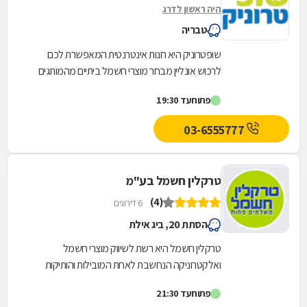
היה ראשון לדרג
טבריה
שופטרוניק היא חנות אינטרנטית המאפשרת לכם
לרכוש אונליין מבחר מוצרי חשמל ביתיים מהמותגים
המובילים בעולם. מלאי החנות כולל: מסכים ותקני
פתוח
עד 19:30
תלייה,...
03-6555777
טרקלין חשמל בע"מ
(4)
6 דירוגים
הסתת 20, ביג אילת
טרקלין חשמל היא רשת לשיווק מוצרי חשמל
ואלקטרוניקה הנחשבת לאחת המובילות והותיקות
בישראל. החברה משווקת מוצרי חשמל מכל הסוגים,
פתוח
עד 21:30
לרבות טלוויזיות,...