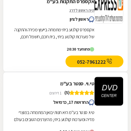
אקספרס התקנות בע"מ
היה ראשון לדרג
ראשון לציון
אקספרס קולנוע ביתי מתמחה בייעוץ מכירה והתקנה
של מערכות קולנוע ביתי , בית חכם, חשמל חכם,
מצלמות אבטחה, פתרונות רשת ואינטרנט ופתרונות...
פתוח
עד 20:30
052-7961222
טי.וי. סנטר בע"מ
(5)
1 דירוגים
החרושת 17, כרמיאל
טי.וי. סנטר בע"מ היא חנות יבואן המתמחה במוצרי
מדיה ומערכות קולנוע ביתי, מהיצרנים הטובים בעולם
ובמחירים אטרקטיביים הישר מהיבואן לצרכן. אנו...