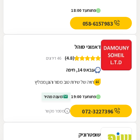
מוצרי חשמל איכותיים ממיטב החברות, במחירים
פתוח
עד 18:00
משתלמים...
058-6157983
דאמוני סוהל
(4.8)
46 דירוגים
עבאס 14, חיפה
חויה של שירות טוב מסור והוגן.ממליץ
פתוח
עד 19:00
מענה מהיר
072-3227396
מספר מקשר
שופטרוניק