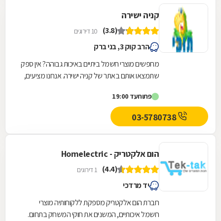
דגם UE55CU8000 (ואם אתם רונית באתר יש
קניה ישירה
איזה 1.5% קאש באק.
(3.8)
10 דירוגים
הרב קוק 3, בני ברק
מחפשים מוצרי חשמל ביתיים באיכות גבוהה? אין ספק
שתמצאו אותם באתר של קניה ישירה. אנחנו מציעים,
בין השאר, מייבש כביסה, תנור אפייה, תנור חימום,...
פתוח
עד 19:00
03-5780738
הום אלקטריק - Homelectric
(4.4)
1 דירוגים
יד מרדכי
חברת הום אלקטריק מספקת ללקוחותיה מוצרי
חשמל איכותיים, המשנים את חוקי המשחק בתחום.