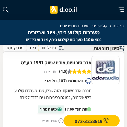
דף הבית
קולנוע ביתי - מערכות ציוד ואביזרים
מערכות קולנוע ביתי, ציוד ואביזרים
נמצאו 140 מערכות קולנוע ביתי, ציוד ואביזרים
סינון תוצאות
פופולריות
דירוג
מרחק ממני
אדר סוכנויות אודיו שיווק 1991 בע"מ
(4.5)
18 דירוגים
החשמונאים 107, תל אביב
חברת אדר משווקת, מזה שנים, מגוון מערכות קולנוע
ביתי איכותיות, כמו גם רכיבים חיוניים בדרך ליצירת
המערכת המושלמת: מערכת סטריאו, רמקול,
פתוח
עד 17:00
מענה מהיר
מגבר,...
072-3258619
מספר מקשר