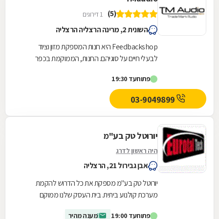
(5)
1 דירוגים
השונית 2, מרינה הרצליה הרצליה
Feedbackshop היא חנות המספקת מזון וציוד
לבעלי חיים על סוגיהם. החנות, הממוקמת בכפר
חיטים, מציעה את כל הציוד הדרוש לגידול הבטוח,
פתוח
עד 19:30
המהנה והמפנק...
03-9049899
יורוטל טק בע"מ
היה ראשון לדרג
אבן גבירול 21, הרצליה
יורוטל טק בע''מ מספקת את כל הדרוש להקמת
מערכת קולנוע ביתית. בית העסק שלנו ממוקם
בהרצליה ומשווק את כל המוצרים המתקדמים ביותר
פתוח
עד 19:00
מענה מהיר
בתחום, לרבות...