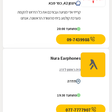
ויצמן 42, כפר סבא
קרייזי אדי מציעה עבורכם את כל הדרוש להקמת
מערכת קולנוע ביתי מהשורה הראשונה. אנחנו
מאפשרים לכם לרכוש מסך, מערכת סטריאו, מערכת
פתוח
עד 20:00
הגברה, מקרן,...
09-7439988
Nura Earphones
היה ראשון לדרג
חדרה
פתוח
עד 19:30
077-7777907