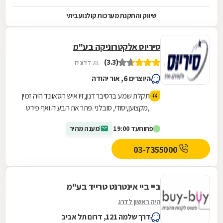
שיווק והתקנת מערכות קולנוע ביתי
סיריוס אלקטרוניקה בע"מ
(3.3)
28 דירוגים
היוצרים 6, אור יהודה
תקלת שמע ברסיבר דנון,זיו איש הסאוונד היה זמין
,מקצוען,יסודי, סובלני .פתר את הבעיה ואף פירט
בסבלנות רבה את אופן ההפעלה וגם שידרג את
פתוח
עד 19:00
מענה מהיר
המערכת לשביעות רצוני המלאה.
03-7355000
ביי ביי אינטרנט טרייד בע"מ
היה ראשון לדרג
דרך שלמה 121, דרום תל אביב