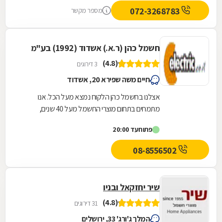
072-3268783
מספר מקשר
חשמל כהן (ר.א.) אשדוד (1992) בע"מ
(4.8)
3 דירוגים
חיים משה שפירא 20, אשדוד
אצלנו בחשמל כהן הלקוח נמצא מעל הכל. אנו
מתמחים בתחום מוצרי החשמל מעל 40 שנים,
ומייצגים את מיטב היבואנים למוצרי חשמל
פתוח
עד 20:00
ואלקטרוניקה בארץ. כל...
08-8556502
שיר יחזקאל ובניו
(4.8)
31 דירוגים
המלך ג'ורג' 33, ירושלים