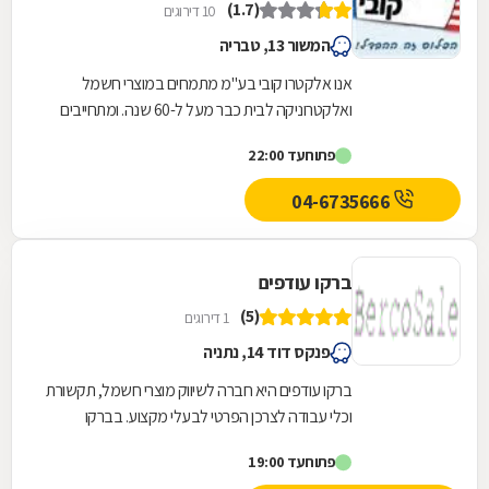
(1.7)
10 דירוגים
המשור 13, טבריה
אנו אלקטרו קובי בע"מ מתמחים במוצרי חשמל
ואלקטרוניקה לבית כבר מעל ל-60 שנה. ומתחייבים
לספק לכם את המוצרים במתקדמים ביותר ממיטב
פתוח
עד 22:00
המותגים בעולם,...
04-6735666
ברקו עודפים
(5)
1 דירוגים
פנקס דוד 14, נתניה
ברקו עודפים היא חברה לשיווק מוצרי חשמל, תקשורת
וכלי עבודה לצרכן הפרטי לבעלי מקצוע. בברקו
עודפים תמצאו את כל מוצרי החשמל לבית, ממיטב
פתוח
עד 19:00
היצרנים...