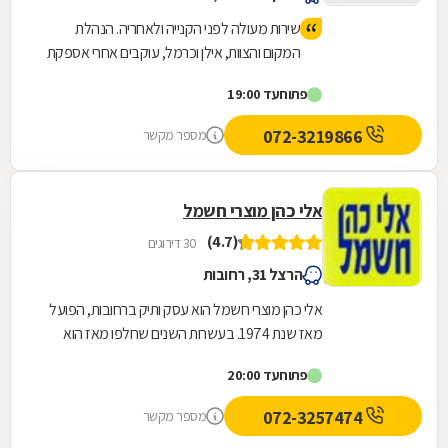
שירות מעולה לפני הקנייה ולאחריה. הנהלת
המקום והצוות, אילן וכרמל, עוקבים אחרי אספקת
המוצר ומוודאים את תקינותו ואת שביעות רצון
פתוח
עד 19:00
הלקוח. חויית קניה מצויינת ומומלצת בחום❣
072-3219866
מספר מקשר
אלי כהן מוצרי חשמל
(4.7)
30 דירוגים
הרצל 31, רחובות
אלי כהן מוצרי חשמל הוא עסק ותיק ברחובות, הפועל
מאז שנת 1974. בעשרות השנים שחלפו מאז הוא
מיתג עצמו כמוביל בייבוא ובשיווק מכשירי חשמל
פתוח
עד 20:00
מגוונים,...
072-3257474
מספר מקשר