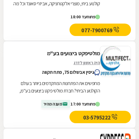
קולנוע ביתי, מוצרי אלקטרוניקה, אביזרי סאונד וכל מה
ששומעים. אנחנו מספקים מגוון אינסופי של מערכות...
פתוח
עד 18:00
077-7900769
מולטיפקט ביצועים בע"מ
היה ראשון לדרג
גיסין אבשלום 75, פתח תקווה
מחפשים את הפתרונות המתקדמים ביותר בעולם
הקולנוע הביתי? חברת מולטי פקט ביצועים בע"מ,
המתמחה במכירת, בהתקנת ובתפעול מערכות
פתוח
עד 17:00
מענה מהיר
אודיו-וידאו, מעמידה...
03-5795222