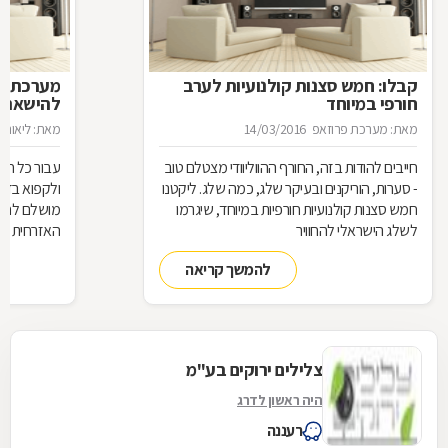
קבלו: חמש סצנות קולנועיות לערב
מערכת קו
חורפי במיוחד
להישאר 
מאת: מערכת פרוזאפ
14/03/2016
מאת: ליאור פ
חייבים להודות בזה, החורף ההווליוודי מצטלם טוב
עבור כל חוב
- סערות, הוריקנים ובעיקר שלג, כמה שלג. ליקטנו
ולקפוא בדרכ
חמש סצנות קולנועיות חורפיות במיוחד, שיגרמו
מושלם לחווי
לשלג הישראלי להחוויר
האזרחית הח
חמות לחני
להמשך קריאה
צלילים ירוקים בע"מ
היה ראשון לדרג
רעננה