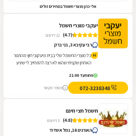
אלי כהן מוצרי חשמל במחירים זולים
יעקבי מוצרי חשמל
(4.7)
12 דירוגים
רבי עקיבא 3, בני ברק
כל מוצרי החשמל שלי בבית מיעקובי חוץ מהתנור
האחרון שקניתי שהוא לא רצה להתחייב לי שיגיע
לפני פסח לכן המליץ לי לחפש בחנות אחרת
פתוח
עד 21:00
מדובר אחרי שכבר סגרתי איתו הזמנה וכבר
הבאתי לו פרטי אשראי .... בקיצור שירות מעולה
072-3238348
מספר מקשר
ואמינות גבוהה
חשמל חצי חינם
(4.8)
3 דירוגים
האורגים 16, נמל אשדוד