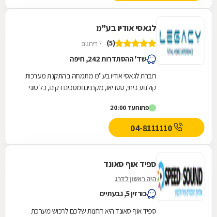
לגאסי אודיו בע"מ
(5)
7 דירוגים
שד' ההסתדרות 242, חיפה
חברת לגאסי אודיו בע"מ מתמחה בהתקנת מערכות
קולנוע ביתי, סטריאו, מקרנים ומסכים דקים, כל סוגי
המערכות והציוד ההיקפי המשלים לקולנוע ביתי. צוות...
פתוח
עד 20:00
04-8111110
ספיד אוף סאונד
היה ראשון לדרג
כורזין 5, גבעתיים
ספיד אוף סאונד היא החנות שלכם לרכוש מערכת