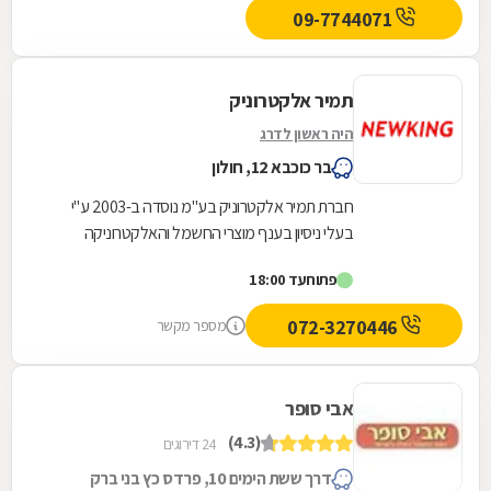
09-7744071
תמיר אלקטרוניק
היה ראשון לדרג
בר כוכבא 12, חולון
חברת תמיר אלקטרוניק בע"מ נוסדה ב-2003 ע"י
בעלי ניסיון בענף מוצרי החשמל והאלקטרוניקה
הביתיים, ומאז מספקת שירותים נרחבים וכן משווקת
פתוח
עד 18:00
מוצרים...
072-3270446
מספר מקשר
אבי סופר
(4.3)
24 דירוגים
דרך ששת הימים 10, פרדס כץ בני ברק