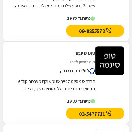
שלכם? המסע שלכם מתחיל אצלנו, בחברת סינמה
פלאזה (2007) בע''מ. החברה מייבאת, משווקת
פתוח
עד 19:30
ומתקינה...
09-8855572
טופ סינמה
היה ראשון לדרג
לח"י 13, בני ברק
חברת טופ סינמה מייבאת ומשווקת מערכות קולנוע
ביתי ואביזרים נלווים כולל טלוויזיה, מקרן, רסיבר,
רמקולים, סאב-וופרים, פתרונות מכנים וממונעים...
פתוח
עד 19:30
03-5477711