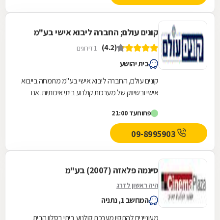
קונים עולם; החברה ליבוא אישי בע"מ
(4.2)
1 דירוגים
בית יהושע
קונים עולם, החברה ליבוא אישי בע"מ מתמחה בייבוא
אישי ובשיווק של מערכות קולנוע ביתי איכותיות. אנו
מציעים את מיטב המוצרים בתחום הקולנוע הביתי,...
פתוח
עד 21:00
09-8995903
סינמה פלאזה (2007) בע"מ
היה ראשון לדרג
המחשב 1, נתניה
מעוניינים להתקין מערכת קולנוע ביתי בסלון הבית