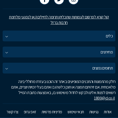
קול קורא לפרסום לעמותות שתכליתן תרומה לחיילים ו/או לנפגעי מלחמת
חרבות ברזל
כלים
מחירונים
תחומים נפוצים
חלק מהתמונות והתכנים המופיעים באתר זה הוכנו בעזרת מחוללי בינה
מלאכותית. אם זיהיתם תמונה או תוכן כלשהו בו אתם בעלי זכויות יוצרים, אתם
רשאים לפנות אלינו ולבקש לחדול משימוש בו, באמצעות כתובת המייל
1800@d.co.il
אודות
נגישות
תנאי שימוש
מדיניות פרטיות
זאפ גרופ
צרו קשר