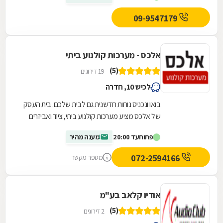
09-9547179
אלכס - מערכות קולנוע ביתי
(5)
19 דירוגים
לכיש 10, חדרה
בואו ונכניס נוחות חדשנית גם לבית שלכם. בית העסק
של אלכס מציע מערכות קולנוע ביתי, ציוד ואביזרים
נלווים לרבות מדפים לממיר, רסיברים חדשניים,...
פתוח
עד 20:00
מענה מהיר
072-2594166
מספר מקשר
אודיו קלאב בע"מ
(5)
2 דירוגים