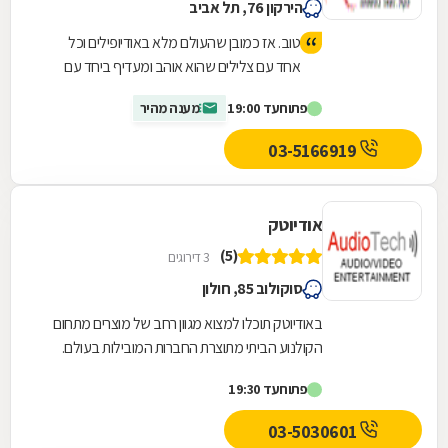
הירקון 76, תל אביב
טוב. אז כמובן שהעולם מלא באודיופילים וכל
אחד עם צלילים שהוא אוהב ומעדיף ביחד עם
תקציב שונה אבל באודיו קלאב בסבלנות אין
פתוח
עד 19:00
מענה מהיר
סופית ובשירות שאני לא רגיל לקבל לצערי בארץ
הם שידכו לי במקצועיות את הרמקול שלי. לאחר
03-5166919
מכן לא יכולתי להוסיף ולהחליף עוד כמה
מכשירים שיוציאו מהרמקול את המקסימום.
בקיצור באם אתם רוצים את הטופס של הידע
אודיוטק
והשרות אודיו קלאב זה המקום. נקודה.
(5)
3 דירוגים
סוקולוב 85, חולון
באודיוטק תוכלו למצוא מגוון רחב של מוצרים מתחום
הקולנוע הביתי מתוצרת החברות המובילות בעולם.
מלאי המוצרים בחנות כולל: מערכות קולנוע ביתי,
פתוח
עד 19:30
מסכי...
03-5030601