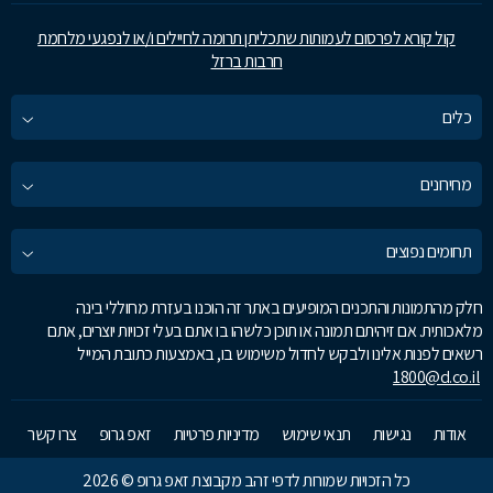
קול קורא לפרסום לעמותות שתכליתן תרומה לחיילים ו/או לנפגעי מלחמת
חרבות ברזל
כלים
מחירונים
תחומים נפוצים
חלק מהתמונות והתכנים המופיעים באתר זה הוכנו בעזרת מחוללי בינה
מלאכותית. אם זיהיתם תמונה או תוכן כלשהו בו אתם בעלי זכויות יוצרים, אתם
רשאים לפנות אלינו ולבקש לחדול משימוש בו, באמצעות כתובת המייל
1800@d.co.il
אודות
נגישות
תנאי שימוש
מדיניות פרטיות
זאפ גרופ
צרו קשר
כל הזכויות שמורות לדפי זהב מקבוצת זאפ גרופ © 2026