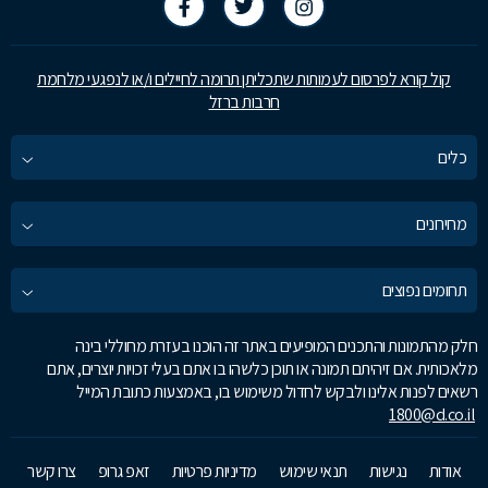
קול קורא לפרסום לעמותות שתכליתן תרומה לחיילים ו/או לנפגעי מלחמת
חרבות ברזל
כלים
מחירונים
תחומים נפוצים
חלק מהתמונות והתכנים המופיעים באתר זה הוכנו בעזרת מחוללי בינה
מלאכותית. אם זיהיתם תמונה או תוכן כלשהו בו אתם בעלי זכויות יוצרים, אתם
רשאים לפנות אלינו ולבקש לחדול משימוש בו, באמצעות כתובת המייל
1800@d.co.il
אודות
נגישות
תנאי שימוש
מדיניות פרטיות
זאפ גרופ
צרו קשר