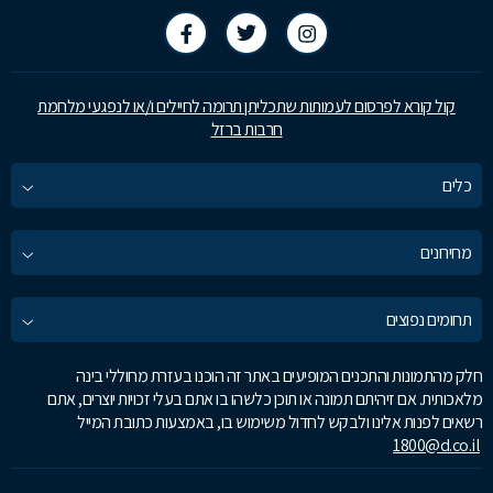
קול קורא לפרסום לעמותות שתכליתן תרומה לחיילים ו/או לנפגעי מלחמת
חרבות ברזל
כלים
מחירונים
תחומים נפוצים
חלק מהתמונות והתכנים המופיעים באתר זה הוכנו בעזרת מחוללי בינה
מלאכותית. אם זיהיתם תמונה או תוכן כלשהו בו אתם בעלי זכויות יוצרים, אתם
רשאים לפנות אלינו ולבקש לחדול משימוש בו, באמצעות כתובת המייל
1800@d.co.il