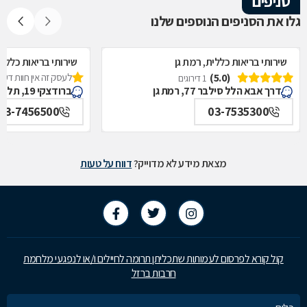
סניפים
גלו את הסניפים הנוספים שלנו
שירותי בריאות כללית, רמת גן
שירותי בריאות כללית
(5.0)
לעסק זה אין חוות דעת
1 דירוגים
דרך אבא הלל סילבר 77, רמת גן
ברודצקי 19, תל אביב
03-7456500
03-7535300
מצאת מידע לא מדוייק?
דווח על טעות
קול קורא לפרסום לעמותות שתכליתן תרומה לחיילים ו/או לנפגעי מלחמת
חרבות ברזל