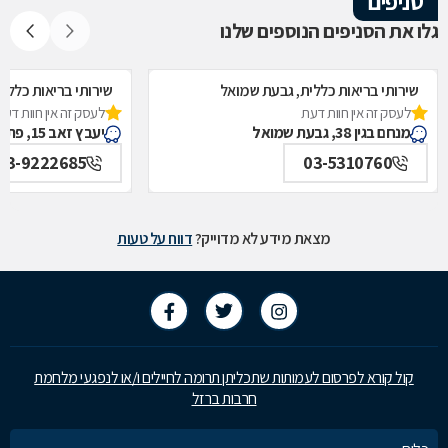
סניפים
גלו את הסניפים הנוספים שלנו
שירותי בריאות כללית, גבעת שמואל
שירותי בריאות כללי
לעסק זה אין חוות דעת
לעסק זה אין חוות דעת
מנחם בגין 38, גבעת שמואל
יעבץ זאב 15, פתח תקווה
03-9222685
03-5310760
מצאת מידע לא מדוייק?
דווח על טעות
קול קורא לפרסום לעמותות שתכליתן תרומה לחיילים ו/או לנפגעי מלחמת
חרבות ברזל