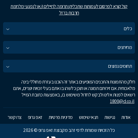
קול קורא לפרסום לעמותות שתכליתן תרומה לחיילים ו/או לנפגעי מלחמת
חרבות ברזל
כלים
מחירונים
תחומים נפוצים
חלק מהתמונות והתכנים המופיעים באתר זה הוכנו בעזרת מחוללי בינה
מלאכותית. אם זיהיתם תמונה או תוכן כלשהו בו אתם בעלי זכויות יוצרים, אתם
רשאים לפנות אלינו ולבקש לחדול משימוש בו, באמצעות כתובת המייל
1800@d.co.il
אודות
נגישות
תנאי שימוש
מדיניות פרטיות
זאפ גרופ
צרו קשר
כל הזכויות שמורות לדפי זהב מקבוצת זאפ גרופ © 2026