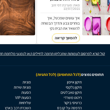
מאת: מערכת דפי זהב
13/07/2021
איך עושים שפכטל, איך
בוחרים צבע והדרך הבטוחה
להשאיר את הבית נקי
במהלך תהליך הצביעה.
להמשך קריאה
המדריך לסיוד ביתי
קול קורא לפרסום לעמותות שתכליתן תרומה לחיילים ו/או לנפגעי מלחמת חר
תחומים נפוצים
(לכל התחומים)
(לכל התגיות)
תיקון אייפון
מוניות
תיקון גלקסי
מוניות שירות
תיקון טאבלטים
הסעות
ריהוט משרדי
הסעות VIP
כרטיסי ביקור
שליחויות
הדפסה על קנבס
השכרת רכב בארץ