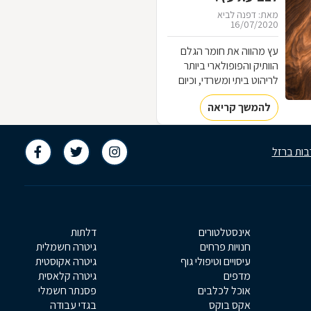
מאת: דפנה לביא
16/07/2020
עץ מהווה את חומר הגלם
הוותיק והפופולארי ביותר
לריהוט ביתי ומשרדי, וכיום
ניתן למצוא אוצרות יד שנייה
להמשך קריאה
העשויים מעץ איכותי. אנשים
רבים בוחרים להעניק לריהוט
עץ ישן מראה חדש במקום
בות ברזל
לרכוש רהיטים חדשים, וניתן
לעשות זאת בקלות בעזרת
צבע לצביעת עץ. כל הסודות
בכתבה שלפניכם
אינסטלטורים
דלתות
חנויות פרחים
גיטרה חשמלית
עיסויים וטיפולי גוף
גיטרה אקוסטית
מדפים
גיטרה קלאסית
אוכל לכלבים
פסנתר חשמלי
אקס בוקס
בגדי עבודה