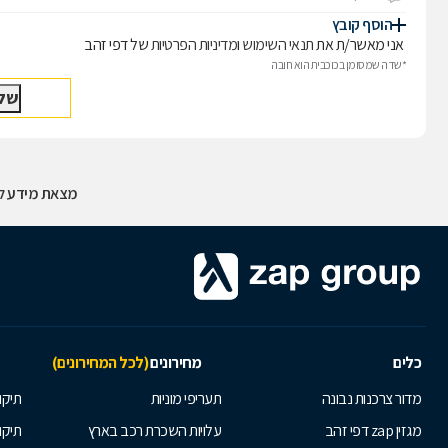
הוסף קובץ
אני מאשר/ת את
תנאי השימוש
ו
מדיניות הפרטיות
של דפי זהב
*שדה שמסומן בכוכבית הוא חובה
מצאת מידע לא
כלים
מחירונים
(לכל המחירונים)
מדור צרכנות נבונה
תעריפי מוניות
תיקון
מגזין zap דפי זהב
עלויות השכרת רכב בארץ
תיקו