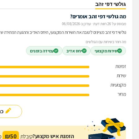
גולשי דפי זהב
מה גולשי דפי זהב אומרים?
מבוסס על 26 חוות דעת
·
עודכן ב-06/08/2026
גולשי דפי זהב מציינים לטובה את השירות המקצועי, היחס האדיב וההגעה המהירה של 
מה חוזר בשיחות עם הגולשים
שירות מקצועי
יחס אדיב
עמידה בזמנים
זמינות
שירות
מקצועיות
מחיר
כת
₪
50
הזמנת איש מקצוע?
קיבלת
מת