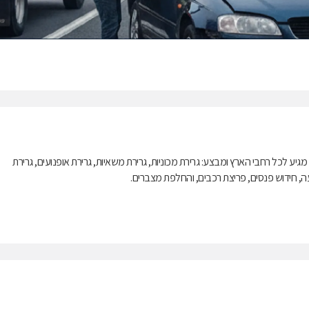
גים) גרר מוטי מגיע לכל רחבי הארץ ומבצע: גרירת מכוניות, גרירת משאיות, גרירת אופנועים, גרירת
תנעה, חידוש פנסים, פריצת רכבים, והחלפת מצברים.