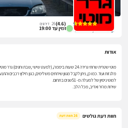
גרר מוטי
)
4.6
(
26
דירוגים
זמין עד 19:00
מרלא 11, באר שבע
אודות
מוטי שטרית שרותי גרירה 24 שעות ביממה, (למעט שישי ,שבת וח
מלגזות ועוד. כמו כן, ניתן לקבל מגוון שירותים משלימים, כגון: חילוץ רכבים וה
למוטי ניסיון של למעלה מ- 51שנים בתחום.
שירות מהיר ואדיב, מכל הלב.
חוות דעת גולשים
26 חוות דעת