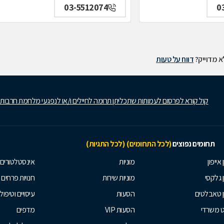
03-5512074
0
 מדוייק?
דווח על טעות
קול קורא לפרסום לעמותות שתכליתן תרומה לחיילים ו/או לנפגעי מלחמת חרבות
תחומים נפוצים
(לכל התחומים)
(לכל התגיות)
 אייפון
מוניות
אינסטלטורים
ן גלקסי
מוניות שירות
חנויות פרחים
ן טאבלטים
הסעות
עיסויים וטיפולי
ט משרדי
הסעות VIP
מדפים