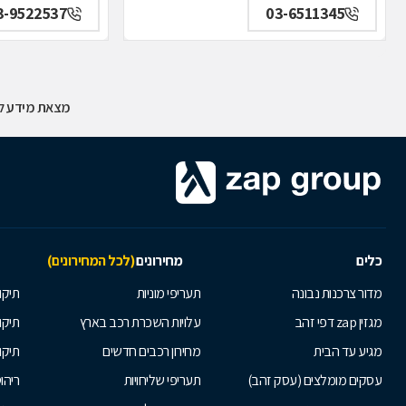
3-9522537
03-6511345
מצאת מידע לא
כלים
מחירונים
(לכל המחירונים)
מדור צרכנות נבונה
תעריפי מוניות
תיקון
מגזין zap דפי זהב
עלויות השכרת רכב בארץ
תיקו
מגיע עד הבית
מחירון רכבים חדשים
תיקו
עסקים מומלצים (עסק זהב)
תעריפי שליחויות
ריהו