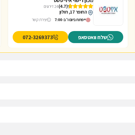
מכון רישוי איזי טסט
(4.7)
24 דירוגים
החופר 17, חולון
ייפתח ביום ו' ב-7:00
יצירת קשר
שלח וואטסאפ
072-3269373