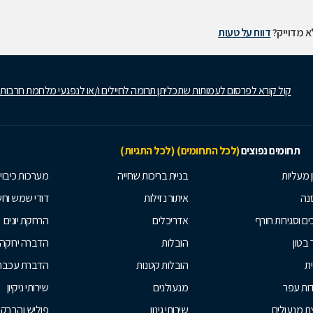
 מדוייק?
דווח על טעות
קול קורא לפרסום לעמותות שתכליתן תרומה לחיילים ו/או לנפגעי מלחמת חרבות
תחומים נפוצים
(לכל התחומים)
(לכל התגיות)
ן מעליות
בניית בריכות שחייה
מערכות כיבוי
נה
איתור נזילות
דודי שמש וח
ים וסגירות חורף
אדריכלים
הרחקת יונים
 בטון
הובלות
הדברה ירוקה
ית
הובלות קטנות
הדברת עכברי
ות עפר
מנעולנים
שירותי ניקיון
ת מנעולים
שירותי גינון
פוליש והברק