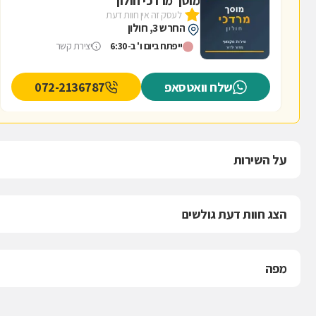
מוסך מרדכי חולון
לעסק זה אין חוות דעת
החרש 3, חולון
ייפתח ביום ו' ב-6:30
יצירת קשר
שלח וואטסאפ
072-2136787
על השירות
הצג חוות דעת גולשים
מפה