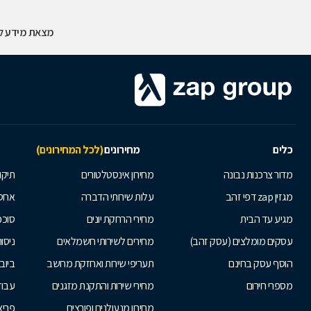
מצאת מידע לא
כלים
מחירונים
(לכל המחירונים)
מדור צרכנות נבונה
מחירון אינסטלטורים
תיקו
מגזין zap דפי זהב
עלות שירותי הדברה
אחס
מגיע עד הבית
מחירי הרחקת יונים
סוככ
עסקים מומלצים (עסק זהב)
מחירים לשירותי חשמלאים
ניסור
הוסף עסק בחינם
תעריפי שירות ואחזקת מחשב
ביוב
מספרי חירום
מחירי שירות והתקנת מזגנים
עבוד
מחירון מנעולנים ופורצים
פריצ