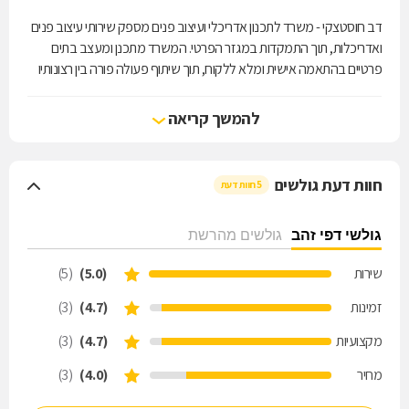
דב חוסטצקי - משרד לתכנון אדריכלי ועיצוב פנים מספק שירותי עיצוב פנים
ואדריכלות, תוך התמקדות במגזר הפרטי. המשרד מתכנן ומעצב בתים
פרטיים בהתאמה אישית ומלא ללקוח, תוך שיתוף פעולה פורה בין רצונותיו
והצרכים הפונקציונלים לבין ניסיונו הרב (משנת 1987) של המתכנן.
? שירותי אדריכלות ועיצוב פנים
להמשך קריאה
? מענה מלא לצרכי הלקוח, כולל ליווי צמוד
? ליווי תהליך הבנייה ופיקוח על בעלי המקצוע
חוות דעת גולשים
5 חוות דעת
גולשי דפי זהב
גולשים מהרשת
שירות
(5.0)
(5)
זמינות
(4.7)
(3)
מקצועיות
(4.7)
(3)
מחיר
(4.0)
(3)