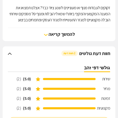
זקוקים לעבודות מנוף או מעוניינים לשנע ציוד כבד? אצלנו תמצאו את
המענה המקצועי והמקיף ביותר! שמאלי הובלות ומנוף סל מספקים שירותי
הובלה מקצועיים למגזר התעשייתי ולמגזר העסקי ומתמחים בביצוע
עבודות מנוף ובשינוע ציוד כבד. בין שירותינו: עבודות מנוף עד לגובה 17
מטר, הרמת מתקנים כבדים, הובלת מטענים עד 6 טון, הובלת עמודי
להמשך קריאה
חשמל, פיגומים ואלמנטים מבטון, הובלת מזגנים וגנרטורים ועוד. נשמח
לעמוד לשירותכם באדיבות, באמינות וביעילות.
חוות דעת גולשים
2 חוות דעת
גולשי דפי זהב
שירות
(5.0)
(2)
מחיר
(5.0)
(2)
זמינות
(5.0)
(2)
מקצועיות
(5.0)
(2)