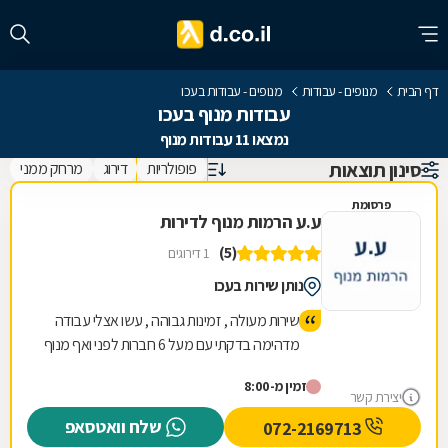
דף הבית
מנופים - עבודות
מנופים - עבודות בעכו
עבודות מנוף בעכו
נמצאו 11 עבודות מנוף
סינון תוצאות
פופולריות
דירוג
מרחק ממני
פרסומת
ע.ע הרמות מנוף לדירות
(5)
1 דירוגים
נותן שירות בעכו
שירות מעולה , זמינות גבוהה , עשו אצלי עבודה
מדהימה בדקתי עם מעל 6 חברות לפני ואף מנוף
לא הצליח לגיע למקום חוץ מהצוות המיומן
זמין מ-8:00
והמקצועי ע.ע הרמות , אני ממליץ למי שיש להם
יצירת קשר
מגבלות או כל מיני מקומות צפופים מנוף קטן
שלח וואטסאפ
072-2169713
נכנס קמעט לכל מקום