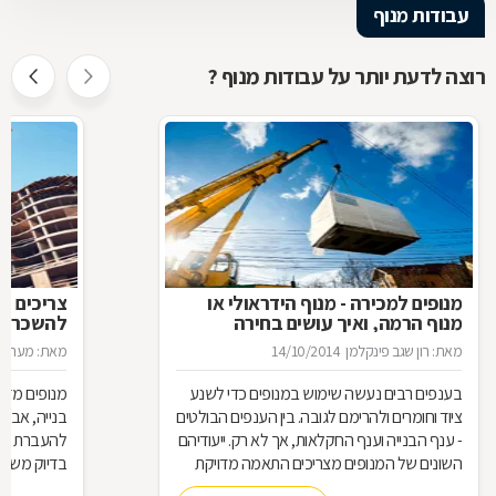
עבודות מנוף
רוצה לדעת יותר על עבודות מנוף ?
מנופים למכירה - מנוף הידראולי או
צריכים ל
מנוף הרמה, ואיך עושים בחירה
להשכרת מ
חכמה?
מאת: רון שגב פינקלמן
14/10/2014
מאת: מערכת 
בענפים רבים נעשה שימוש במנופים כדי לשנע
מנופים מזו
ציוד וחומרים ולהרימם לגובה. בין הענפים הבולטים
בנייה, אבל
- ענף הבנייה וענף החקלאות, אך לא רק. ייעודיהם
להעברת ציו
השונים של המנופים מצריכים התאמה מדויקת
בדיוק משיגי
של כל מנוף בהתאם לצורך ולדרישות העבודה.