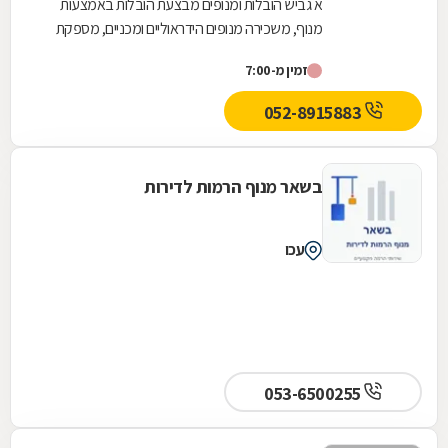
א גביש הובלות ומנופים מבצעת הובלות באמצעות
מנוף, משכירה מנופים הידראוליים ומכניים, מספקת
עבודות פירוק או שיקום מבנים ועוד. בין שירותי
זמין מ-7:00
החברה...
052-8915883
בשאר מנוף הרמות לדירות
עכו
053-6500255