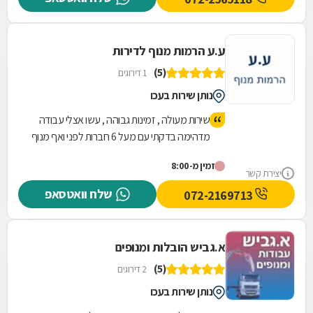
ע.ע הרמות מנוף לדירות
(5)
1 דירוגים
נותן שירות בעכו
שירות מעולה , זמינות גבוהה , עשו אצלי עבודה
מדהימה בדקתי עם מעל 6 חברות לפני ואף מנוף
לא הצליח לגיע למקום חוץ מהצוות המיומן
זמין מ-8:00
והמקצועי ע.ע הרמות , אני ממליץ למי שיש להם
יצירת קשר
מגבלות או כל מיני מקומות צפופים מנוף קטן
שלח וואטסאפ
072-2169713
נכנס קמעט לכל מקום
א.גביש הובלות ומנופים
(5)
2 דירוגים
נותן שירות בעכו