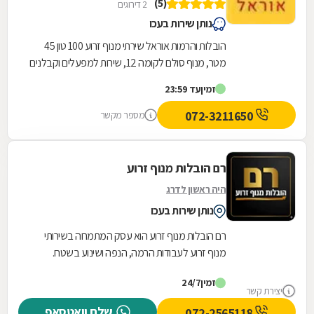
(5)
2 דירוגים
נותן שירות בעכו
הובלות והרמות אוראל שירתי מנוף זרוע 100 טון 45
מטר, מנוף סולם לקומה 12, שירות למפעלים וקבלנים
ובנוסף עבודות מיוחדות. מבצעים גם שינוע מכונות...
זמין
עד 23:59
072-3211650
מספר מקשר
רם הובלות מנוף זרוע
היה ראשון לדרג
נותן שירות בעכו
רם הובלות מנוף זרוע הוא עסק המתמחה בשירותי
מנוף זרוע לעבודות הרמה, הנפה ושינוע בשטח.
השירות מתבצע באמצעות מנוף זרוע בהגעה של עד
זמין
24/7
עשרים מטר...
יצירת קשר
שלח וואטסאפ
072-2565118