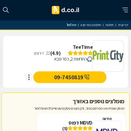
דף הבית
חולצות
חולצות בכפר סבא
TeeTime
TeeTime
)
4.9
(
22
דירוגים
החרושת 2, כפר סבא
09-7450819
מומלצים נוספים באזורך
העסק שצפית אינו מפרסם באתר, ולכן מוצגים עסקים שעשויים להתאים לאזור
מודעה
MDVD דפוס
(5)