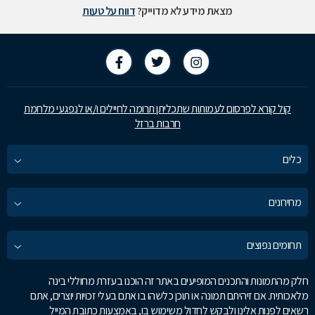
מצאת מידע לא מדוייק?
דווח על טעות
קול קורא לפרסום לעמותות שתכליתן תרומה לחיילים ו/או לנפגעי מלחמת
חרבות ברזל
כלים
מחירונים
תחומים נפוצים
חלק מהתמונות והתכנים המופיעים באתר זה הוכנו בעזרת מחוללי בינה
מלאכותית. אם זיהיתם תמונה או תוכן כלשהו בו אתם בעלי זכויות יוצרים, אתם
רשאים לפנות אלינו ולבקש לחדול משימוש בו, באמצעות כתובת המייל