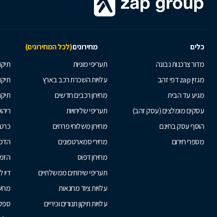
כלים
מחירונים
(לכל המחירונים)
מדור צרכנות נבונה
תעריפי מוניות
תיקון
מגזין zap דפי זהב
עלויות השכרת רכב בארץ
תיקו
מגיע עד הבית
מחירון רכבים חדשים
תיקו
עסקים מומלצים (עסק זהב)
תעריפי שליחויות
ריהו
הוסף עסק בחינם
מחירון משלוחי פרחים
כרטי
מספרי חירום
מחירי סמארטפונים
הדפ
מחירון דפוס
הזמנ
תעריפי שירותים ממשלתיים
דיו 
עלויות ציוד מחנאות
מחש
עלויות תיקון תנורים וכיריים
ספקי