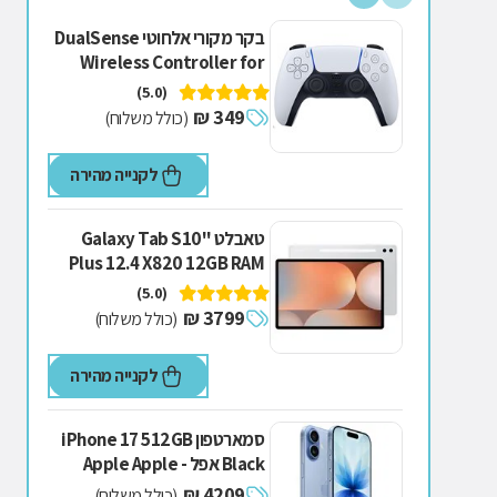
בקר מקורי אלחוטי DualSense
Wireless Controller for
PS5 - Marathon פלייסטיישן 5
(5.0)
- Playstation - PS5
349 ₪
(כולל משלוח)
Playstation - PS5 Sony
Playstation 5 בקר
לקנייה מהירה
טאבלט "Galaxy Tab S10
Plus 12.4 X820 12GB RAM
256GB WiFi סמסונג -
(5.0)
Samsung Samsung אפור
3799 ₪
(כולל משלוח)
256GB
לקנייה מהירה
סמארטפון iPhone 17 512GB
Black אפל - Apple Apple
שחור 512GB
4209 ₪
(כולל משלוח)