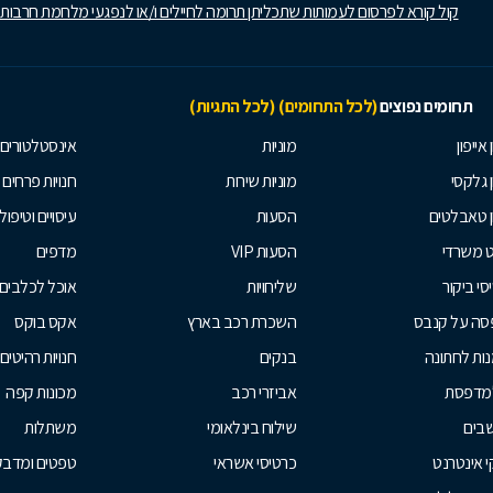
קול קורא לפרסום לעמותות שתכליתן תרומה לחיילים ו/או לנפגעי מלחמת חרבות
תחומים נפוצים
(לכל התחומים)
(לכל התגיות)
 אייפון
מוניות
אינסטלטורים
ן גלקסי
מוניות שירות
חנויות פרחים
ן טאבלטים
הסעות
עיסויים וטיפולי
ט משרדי
הסעות VIP
מדפים
סי ביקור
שליחויות
אוכל לכלבים
סה על קנבס
השכרת רכב בארץ
אקס בוקס
ות לחתונה
בנקים
חנויות רהיטים
למדפסת
אביזרי רכב
מכונות קפה
בים
שילוח בינלאומי
משתלות
 אינטרנט
כרטיסי אשראי
טפטים ומדבקו