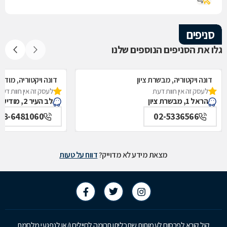
סניפים
גלו את הסניפים הנוספים שלנו
דונה ויקטוריה, מבשרת ציון
דונה ויקטוריה, מודי
לעסק זה אין חוות דעת
לעסק זה אין חוות דעת
הראל 1, מבשרת ציון
לב העיר 2, מודיעין-מכבים-רעות
08-6481060
02-5336566
מצאת מידע לא מדוייק?
דווח על טעות
קול קורא לפרסום לעמותות שתכליתן תרומה לחיילים ו/או לנפגעי מלחמת