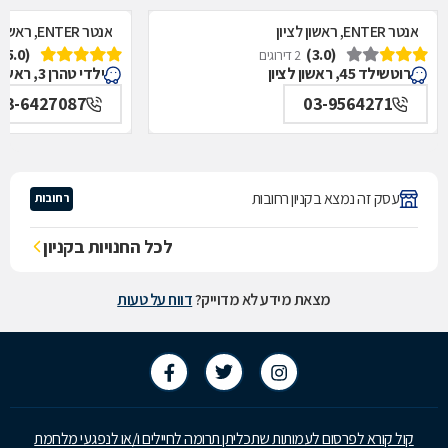
אנטר ENTER, ראשון לציון
אנטר ENTER, ראשון לציון
(5.0)
(3.0)
2 דירוגים
רוטשילד 45, ראשון לציון
ילדי טהרן 3, ראשון לציון
03-6427087
03-9564271
עסק זה נמצא בקניון רחובות
רחובות
לכל החנויות בקניון
מצאת מידע לא מדוייק?
דווח על טעות
קול קורא לפרסום לעמותות שתכליתן תרומה לחיילים ו/או לנפגעי מלחמת