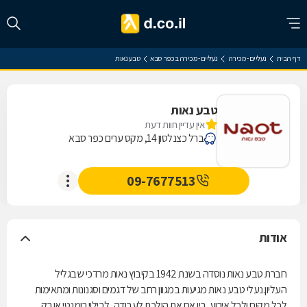
דף הבית
נעליים - מכירה
נעליים - מכירה בכפר סבא
טבע נאות
טבע נאות
אין עדיין חוות דעת
ברל כצנלסון 14, מקס ערים כפר סבא
09-7677513
אודות
חברת טבע נאות נוסדה בשנת 1942 בקיבוץ נאות מרדכי שבגליל
העליון.נעלי טבע נאות מגיעות במגוון רחב של דגמים וסגנונות ומתאימות
לכל מקום ולכל אירוע. בין אם את הולכת לעבודה, לבילוי רומנטי או רק