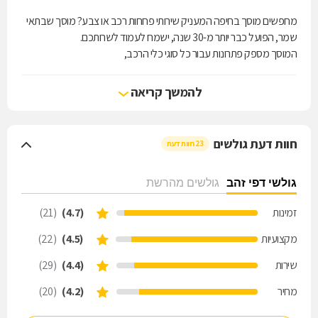
מחפשים מוסך בחיפה המעניק שירותי פחחות רכב או צבע? מוסך שבתאי
שמר, הפועל כבר יותר מ-30 שנה, ישמח לעמוד לשרותכם.
המוסך מספק פתרונות עבור כל סוגי כלי הרכב,
אנשי המוסך, כולם בעלי ניסיון רב, מטפלים בכלי רכב בכל מצב, כולל
לאחר תאונות המביאות לנזק משמעותי. כל עבודת הפחחות נעשית במלוא
להמשך קריאה
המקצועיות, תוך עמידה בלוח הזמנים (הלקוחות יכולים להזמין שירות
אקספרס) ותמורת מחיר נוח ואטרקטיבי.
חוות דעת גולשים
23 חוות דעת
גולשי דפי זהב
גולשים מהרשת
זמינות
(4.7)
(21)
מקצועיות
(4.5)
(22)
שירות
(4.4)
(29)
מחיר
(4.2)
(20)