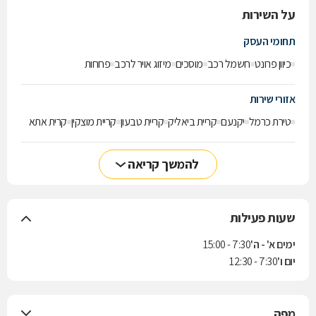
על השירות
תחומי העסק
כיוון פרונט
חשמל רכב
מוסכים
מיזוג אויר לרכב
פחחות
אזורי שירות
טירת כרמל
יקנעם
קריית ביאליק
קריית טבעון
קריית מוצקין
קרית אתא
להמשך קריאה
שעות פעילות
ימים א' - ה'
7:30 - 15:00
יום ו'
7:30 - 12:30
מפה