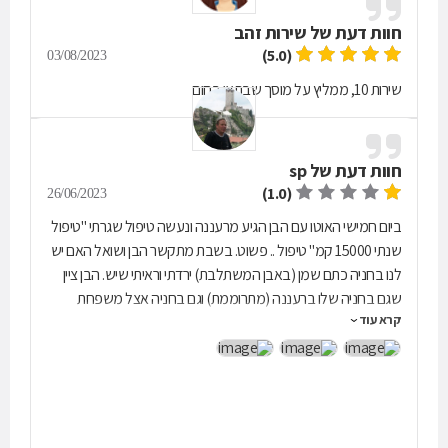
חוות דעת של
שירות זהב
(5.0)
03/08/2023
שירות 10, ממליץ על מוסך שבתאי בחום
חוות דעת של
sp
(1.0)
26/06/2023
ביום חמישי האוטו עם הבן הגיע מרעננה ונעשה טיפול שגרתי "טיפול
שנתי 15000 קמ" טיפול .. פשוט. בשבת מתקשר הבן ושואל האם יש
לנו בחניה כתם שמן (באבן המשתלבת) ירדתי וראיתי שיש. הבן ציין
שגם בחניה שלו ברעננה (מתרוממת) וגם בחניה אצל משפחת
קרא עוד
אשתו ברחובות יש גם כתם שמן. ביום ראשון (שלושה ימים אחרי
הטיפול) נסעתי מחיפה ברכבי הפרטי לכיוון המרכז, הבאתי את
הויטארה למוסך שמר (המעולל!) כאשר העלו את הרכב התברר
שיש נזילה!! מבורג אגן השמן שלא היה סגור כהלכה!! טיפול 15000 -
טיפול פשוט. המוסך לא רצה להכיר בבזבוז הזמן והדלק בגין טיפול
שנתי לקוי ובאיכות ירודה. לא ממליץ עליהם כלל וכלל והם עוד