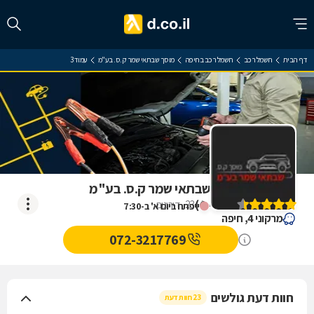
דף הבית
חשמל רכב
חשמל רכב בחיפה
מוסך שבתאי שמר ק.ס. בע"מ
עמוד 3
ביקורת על מוסך שבתאי שמר ק.ס. בע"מ
)
4.4
(
23
דירוגים
ייפתח ביום א' ב-7:30
מרקוני 4, חיפה
072-3217769
חוות דעת גולשים
23 חוות דעת