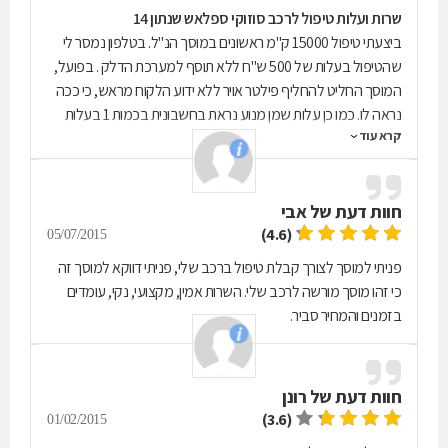
שרות ועלות טיפול לרכב סוזוקי ספלאש שנתון 14
ביצעתי טיפול 15000 ק"מ ראשונים במוסך הנ"ל. בטלפון נמסר לי
שהטיפול בעלות של 500 ש"ח ללא תוסף למערכת הדלק . בפועל,
המוסך החליט להחליף פילטר אויר ללא ידוע הלקוח מראש, כי ככה
נראה לו. כמו כן עלות שמן מנוע נראת בחשבונית בכמות 1 בעלות
קרא עוד
180 ש"ח. למערכת השמן נכנסים מקסימום 3.7 ק"ג שמן ולכן
העלות המקסימלית הייתה צריכה להיות כ166 ש"ח לעגן שמן מלא
עד אפס מקום ולא 180 ש"ח. בתוספת מעמ' עוד 20 ש"ח . בחשבון
חוות דעת של
אבי
עלות הפילטר שהוחלף על דעת המוסך וללא ידוע הלקוח+עלות שמן
מיותרת יצא שהתשלום עלה ב90 ש"ח יותר ממה שהיה צריך להיות.
(4.6)
05/07/2015
ככה לא עובדים מול לקוחות.
פניתי למוסך לצורך קבלת טיפול ברכב שלי, פניתי דווקא למוסך זה
כי זהו מוסך מורשה לרכב שלי. השרות אמין, מקצועי, נקי, עומדים
בזמנים והמחיר סביר.
חוות דעת של
רונן
(3.6)
01/02/2015