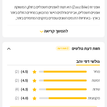
אופני זוז (Zooz Bike) היא חנות לאופניים חשמליים בחולון, המשווקת
אופניים חשמליים, אביזרים וחלפים היישר מהיבואן במחירים הזולים ביותר
בארץ - באחריות! הדגמים השונים עומדים בתקנים המחמירים ביותר,
ומגיעים עם אחריות מלאה לשנה ויותר. הצטרפו גם אתם לטרנד האופניים
החשמליים שכבש את ישראל בסערה, והגיעו ממקום למקום במהירות,
להמשך קריאה
מבלי להוציא כספים מיותרים ומבלי לזהם את הסביבה. צריכים ייעוץ? צוות
אופני זוז ישמח לעמוד לרשותכם!
חוות דעת גולשים
2 חוות דעת
גולשי דפי זהב
מחיר
(4.5)
(2)
זמינות
(4.5)
(2)
שירות
(4.3)
(4)
מקצועיות
(4.0)
(2)