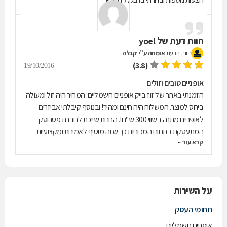
חוות דעת של
yoel
חוות הדעת
אומתה ע”י קבלה
(3.8)
19/10/2016
אופניים טובים וזולים
הזמנתי באתר של זוז בייק אופניים חשמליים. המחיר היה זול ומעולה
ביחס למוצר. המשלוח היה חינם ומהיר! ובנוסף קיבלתי אביזרים
לאופניים מתנה בשווי 300 ש"ח!. החנות שייכת לחברת פטרוטק
המתעסקת בתחום המכוניות כך שזה מוסיף לאמינות ומקצועיות
קרא עוד
החנות. יתרון גדול נוסף הוא שהסוללה של האופניים היא של סמסונג
ולא חברת סינית לא ידועה כמו ברוב האופניים, אמנם היא רק 8
אמפר אך זה הספיק עבורי עד למרחק של כ30 ק"מ. אך למרות כל
המעלות קצת התאכזבתי משירות הלקוחות שלא זמין כל כך והייתי
על השירות
צריך להתקשר פעמים רבות עד שהצלחתי לדבר עם מישהו.
תחומי העסק
אופניים חשמליים