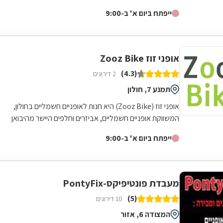
המרכז הגדול והוותיק בעיר חולון,...
ייפתח ביום א' ב-9:00
אופני זוז Zooz Bike
(4.3)
2 דירוגים
תמנע 7, חולון
אופני זוז (Zooz Bike) היא חנות לאופניים חשמליים בחולון,
המשווקת אופניים חשמליים, אביזרים וחלפים היישר מהיבואן
במחירים הזולים ביותר בארץ -...
ייפתח ביום א' ב-9:00
מעבדת פונטיפיקס-PontyFix
(5)
10 דירוגים
המצודה 6, אזור