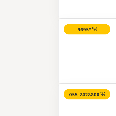
*9695
055-2428800