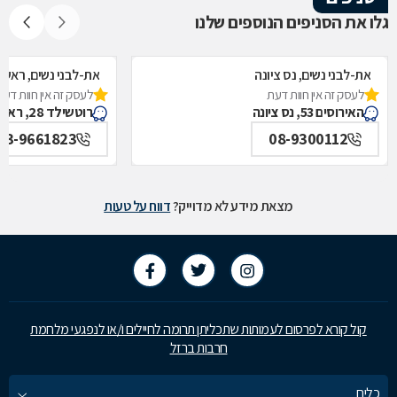
גלו את הסניפים הנוספים שלנו
את-לבני נשים, נס ציונה
את-לבני נשים, ראשון 
לעסק זה אין חוות דעת
לעסק זה אין חוות דעת
האירוסים 53, נס ציונה
רוטשילד 28, ראשון לציון
03-9661823
08-9300112
מצאת מידע לא מדוייק?
דווח על טעות
קול קורא לפרסום לעמותות שתכליתן תרומה לחיילים ו/או לנפגעי מלחמת
חרבות ברזל
כלים