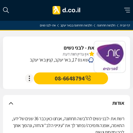
דף הבית
הלבשה תחתונה
הלבשה תחתונה בבאר יעקב
את - לבני נשים
את - לבני נשים
אין עדיין חוות דעת
שא נס 17, באר יעקב, קניון באר יעקב
08-6648794
אודות
רשת את -לבני נשים להלבשה תחתונה, אנחנו כאן כבר 36 שנים של ידע,
התאמה, אופנה ותמיכה! נפתור לך את "עינייני הלב" והחזה, ונהפוך אותך
להכי סקסית ונשית.